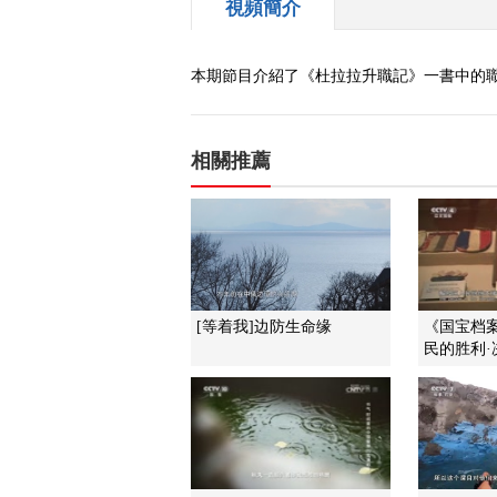
視頻簡介
本期節目介紹了《杜拉拉升職記》一書中的
相關推薦
[等着我]边防生命缘
《国宝档案》
民的胜利·