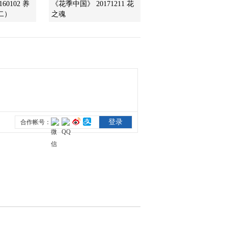
60102 养
《花季中国》 20171211 花
二）
之魂