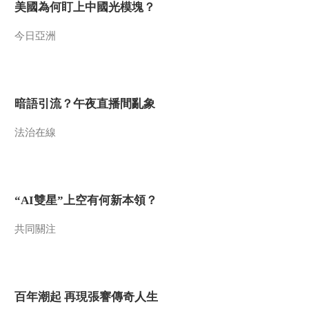
美國為何盯上中國光模塊？
今日亞洲
暗語引流？午夜直播間亂象
法治在線
“AI雙星”上空有何新本領？
共同關注
百年潮起 再現張謇傳奇人生