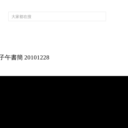
頻道大全
欄目大全
片庫
4K專區
聽
育
電影
國防軍事
電視劇
紀錄
科教
戲曲
社會與法
少
書簡 20101228