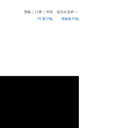
登錄
|
註冊
|
幫助
返回央視網
>>
PC客戶端
移動客戶端
音
熱榜
微視頻
兒
音樂
體育賽事
農業農村