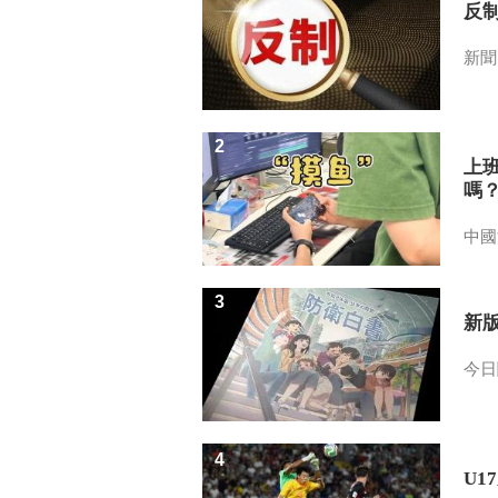
反
新聞
2
上
嗎
中國
3
新
今日
4
U1