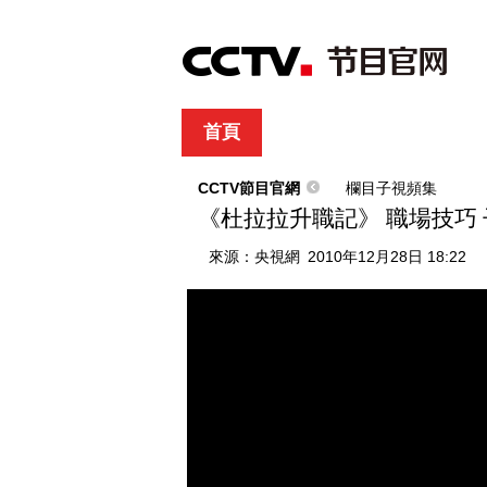
首頁
直播
節目單
綜合
新聞
財經
綜藝
中文國際
體
CCTV節目官網
欄目子視頻集
《杜拉拉升職記》 職場技巧 子午
來源：
央視網
2010年12月28日 18:22