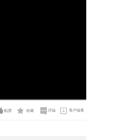
評論
客戶端看
點讚
收藏