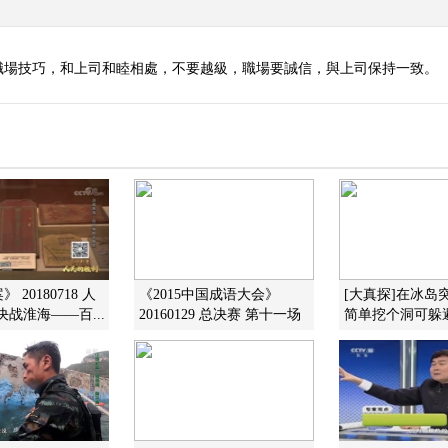
職場技巧，和上司和睦相處，不要越級，職場要誠信，與上司保持一致。
 20180718 人
《2015中国成语大会》
[大真探]在冰岛
决战淮海——百...
20160129 总决赛 第十一场
简单挖个洞可躲