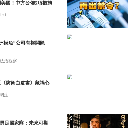
制美國！中方公佈5項措施
1+1
7
班“摸魚”公司有權開除
？
法治觀察
8
版《防衛白皮書》藏禍心
關注
9
7男足國家隊：未來可期