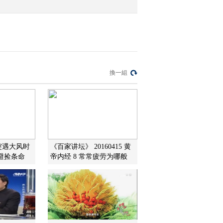
換一組
突遇大风时
《百家讲坛》 20160415 黄
避捡条命
帝内经 8 常常疲劳为哪般