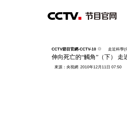
首頁
直播
節目單
綜合
新聞
財經
綜藝
中文國際
體
CCTV節目官網-CCTV-10
走近科學(
伸向死亡的“觸角”（下） 走近科
來源：
央視網
2010年12月11日 07:50