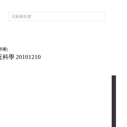
頻道大全
欄目大全
片庫
4K專區
聽
育
電影
國防軍事
電視劇
紀錄
科教
戲曲
社會與法
少
停播)
學 20101210