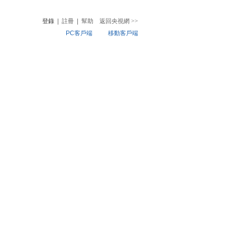
登錄
|
註冊
|
幫助
返回央視網
>>
PC客戶端
移動客戶端
音
熱榜
微視頻
兒
音樂
體育賽事
農業農村