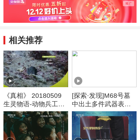
相关推荐
《真相》 20180509
[探索·发现]M68号墓
生灵物语-动物兵工厂
中出土多件武器表明
（5）
墓主人生前应该有战
功