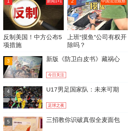
1
2
新闻1+1
中国法治观察
反制美国！中方公布5
上班“摸鱼”公司有权开
项措施
除吗？
新版《防卫白皮书》藏祸心
3
今日关注
U17男足国家队：未来可期
4
足球之夜
三招教你识破真假全麦面包
5