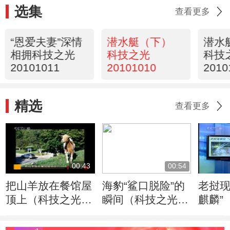
选集
查看更多
“恩爱夫妻”深情
潜水艇（下）
潜水
相拥科技之光
科技之光
科技
20101011
20101010
2010
精选
查看更多
00:43
00:54
把山羊放在餐馆屋
海豹“鲨口脱险”的
老挝现
顶上（科技之光
瞬间（科技之光
麒麟”
20101013）
20101013）
2010