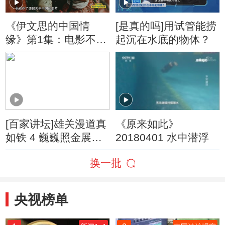
《伊文思的中国情
[是真的吗]用试管能捞
缘》第1集：电影不仅
起沉在水底的物体？
仅是一门生意 还可以
是一种武器
[百家讲坛]雄关漫道真
《原来如此》
如铁 4 巍巍照金展红
20180401 水中潜浮
旗 照金精神的科学内
换一批
涵
央视榜单