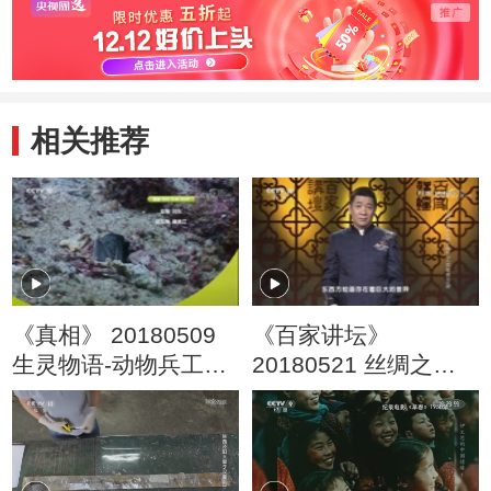
相关推荐
《真相》 20180509
《百家讲坛》
生灵物语-动物兵工厂
20180521 丝绸之路
（5）
话丝绸 6 郎世宁《百
骏图》之谜