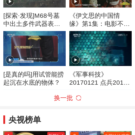
[探索·发现]M68号墓
《伊文思的中国情
中出土多件武器表明
缘》第1集：电影不仅
墓主人生前应该有战
仅是一门生意 还可以
功
是一种武器
[是真的吗]用试管能捞
《军事科技》
起沉在水底的物体？
20170121 点兵2016
武器装备大看台——
换一批
国际篇（下）
央视榜单