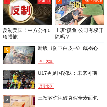
1
2
新闻1+1
中国法治观察
反制美国！中方公布5
上班“摸鱼”公司有权开
项措施
除吗？
新版《防卫白皮书》藏祸心
3
今日关注
U17男足国家队：未来可期
4
足球之夜
三招教你识破真假全麦面包
5