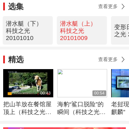
选集
查看更多
潜水艇（下）
潜水艇（上）
变形
科技之光
科技之光
之光 
20101010
20101009
精选
查看更多
00:43
00:54
把山羊放在餐馆屋
海豹“鲨口脱险”的
老挝现
顶上（科技之光
瞬间（科技之光
麒麟”
20101013）
20101013）
2010