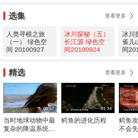
选集
查看更多
人类寻根之旅
冰川探秘（五）
冰川
（一） 绿色空
长江源 绿色空
雀儿
间 20100927
间20100924
间20
精选
查看更多
00:57
01:34
当时地球动物中最
鳄鱼的进化历程
鳄鱼
复杂的降温系统出
不会
现