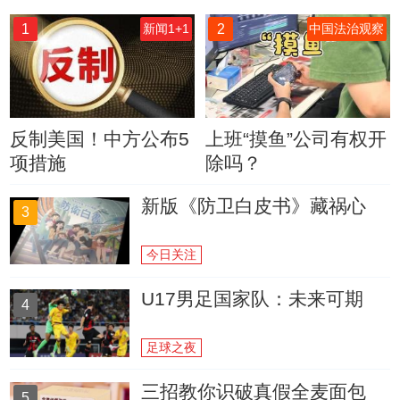
1
2
新闻1+1
中国法治观察
反制美国！中方公布5
上班“摸鱼”公司有权开
项措施
除吗？
新版《防卫白皮书》藏祸心
3
今日关注
U17男足国家队：未来可期
4
足球之夜
三招教你识破真假全麦面包
5