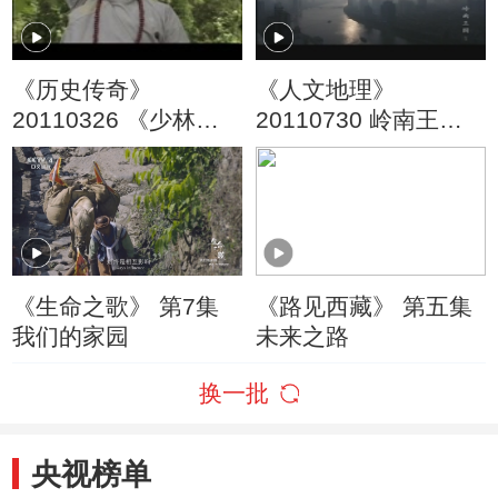
《历史传奇》
《人文地理》
20110326 《少林秘
20110730 岭南王国
笈》 下
第一集 大墓悬疑
《生命之歌》 第7集
《路见西藏》 第五集
我们的家园
未来之路
换一批
央视榜单