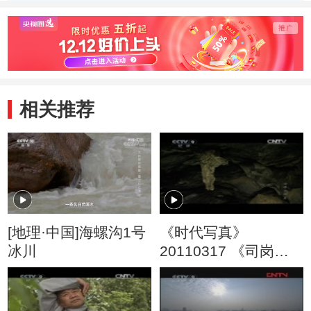
相关推荐
[地理·中国]海螺沟1号
《时代写真》
冰川
20110317 《司岗里
的传说 沧源佤族》 下
集