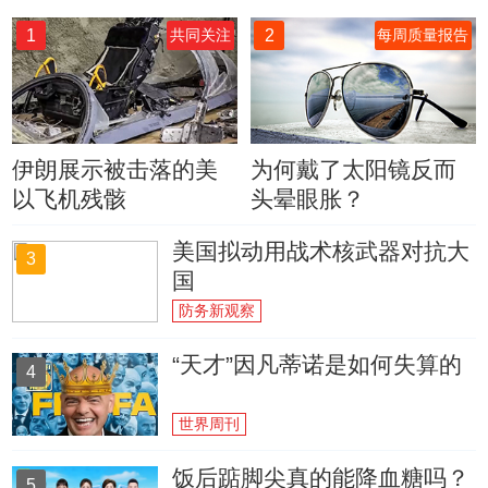
1
2
共同关注
每周质量报告
伊朗展示被击落的美
为何戴了太阳镜反而
以飞机残骸
头晕眼胀？
美国拟动用战术核武器对抗大
3
国
防务新观察
“天才”因凡蒂诺是如何失算的
4
世界周刊
饭后踮脚尖真的能降血糖吗？
5