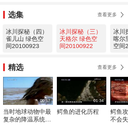
选集
查看更多
冰川探秘（四）
冰川探秘（三）
冰川
雀儿山 绿色空
天格尔 绿色空
喀尔
间20100923
间20100922
空间2
精选
查看更多
00:57
01:34
当时地球动物中最
鳄鱼的进化历程
鳄鱼
复杂的降温系统出
不会
现