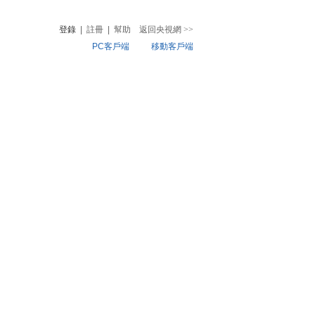
登錄
|
註冊
|
幫助
返回央視網
>>
PC客戶端
移動客戶端
音
熱榜
微視頻
兒
音樂
體育賽事
農業農村