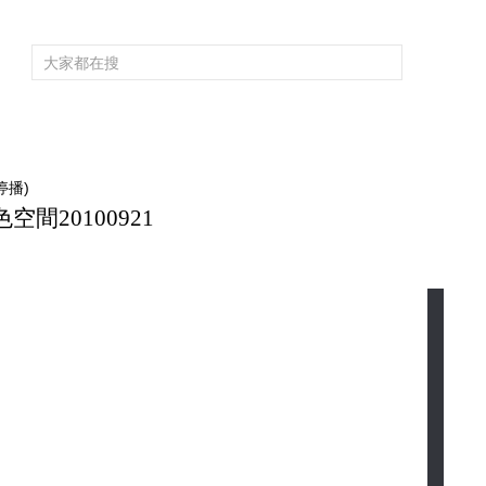
頻道大全
欄目大全
片庫
4K專區
聽
育
電影
國防軍事
電視劇
紀錄
科教
戲曲
社會與法
少
停播)
間20100921