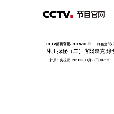
首頁
直播
節目單
綜合
新聞
財經
綜藝
中文國際
體
CCTV節目官網-CCTV-10
綠色空間(
冰川探秘（二）喀爾裏克 綠色空
來源：
央視網
2010年09月22日 06:13