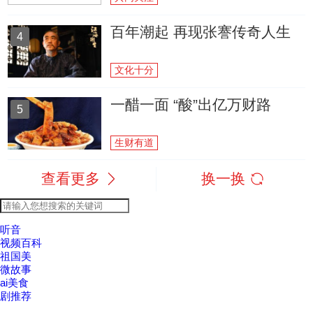
百年潮起 再现张謇传奇人生
4
文化十分
一醋一面 “酸”出亿万财路
5
生财有道
查看更多
换一换
听音
视频百科
祖国美
微故事
ai美食
剧推荐