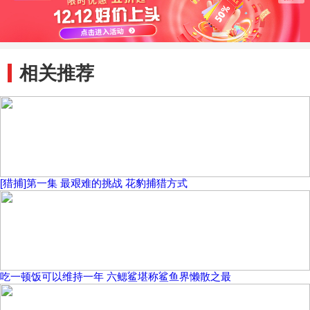
相关推荐
[猎捕]第一集 最艰难的挑战 花豹捕猎方式
吃一顿饭可以维持一年 六鳃鲨堪称鲨鱼界懒散之最