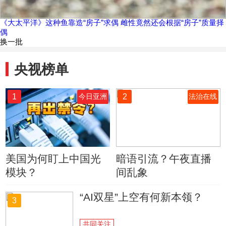
《大太平洋》这种鱼靠造“房子”求偶 雌性竟然还会根据“房子”质量择
偶
换一批
央视榜单
1
2
今日亚洲
法治在线
美国为何盯上中国光
暗语引流？午夜直播
模块？
间乱象
“AI双星”上空有何新本领？
3
共同关注