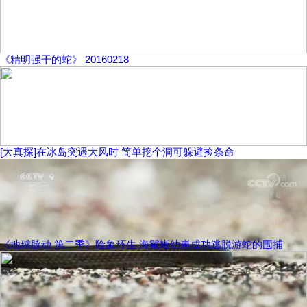
《精明强干的蛇》 20160218
[大真探]在冰岛突遇大风时 简单挖个洞可躲避捡条命
《地球脉动 第二季》险象环生 海鬣蜥幼崽成功逃脱游蛇的围捕