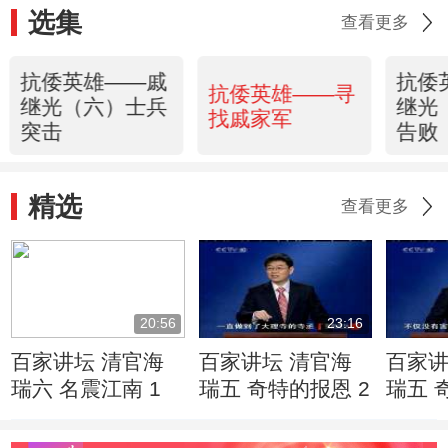
选集
查看更多
抗倭英雄——戚
抗倭
抗倭英雄——寻
继光（六）士兵
继光
找戚家军
突击
告败
精选
查看更多
20:56
23:16
百家讲坛 清官海
百家讲坛 清官海
百家讲
瑞六 名震江南 1
瑞五 奇特的报恩 2
瑞五 