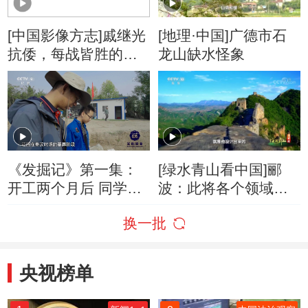
[中国影像方志]戚继光
[地理·中国]广德市石
抗倭，每战皆胜的法
龙山缺水怪象
宝
《发掘记》第一集：
[绿水青山看中国]郦
开工两个月后 同学们
波：此将各个领域都
陆续发掘到了龙山时
是高手 是华夏真正的
换一批
期的地层
长城
央视榜单