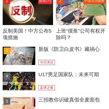
1
2
新闻1+1
中国法治观察
反制美国！中方公布5
上班“摸鱼”公司有权开
项措施
除吗？
新版《防卫白皮书》藏祸心
3
今日关注
U17男足国家队：未来可期
4
足球之夜
三招教你识破真假全麦面包
5