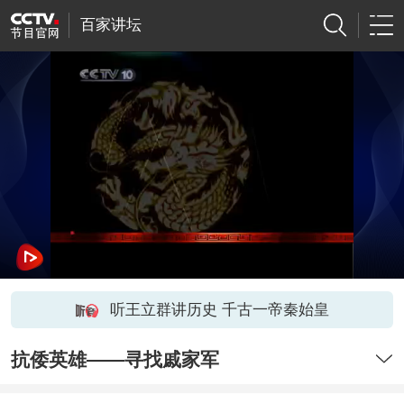
百家讲坛
听王立群讲历史 千古一帝秦始皇
抗倭英雄——寻找戚家军