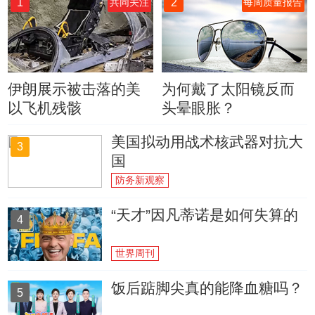
1
2
共同关注
每周质量报告
伊朗展示被击落的美
为何戴了太阳镜反而
以飞机残骸
头晕眼胀？
美国拟动用战术核武器对抗大
3
国
防务新观察
“天才”因凡蒂诺是如何失算的
4
世界周刊
饭后踮脚尖真的能降血糖吗？
5