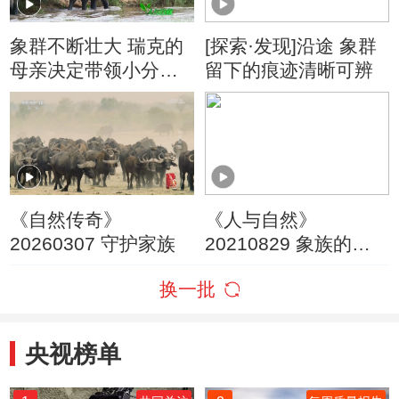
象群不断壮大 瑞克的
[探索·发现]沿途 象群
母亲决定带领小分队
留下的痕迹清晰可辨
分家
《自然传奇》
《人与自然》
20260307 守护家族
20210829 象族的迁
徙之路（下）
换一批
央视榜单