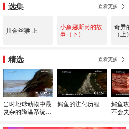
选集
查看更多
小象娜斯芮的故
奇异
川金丝猴 上
事（下）
（上
精选
查看更多
00:57
01:34
当时地球动物中最
鳄鱼的进化历程
鳄鱼
复杂的降温系统出
不会
现