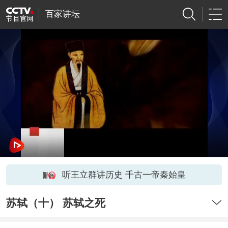
百家讲坛
听王立群讲历史 千古一帝秦始皇
苏轼（十） 苏轼之死