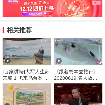
相关推荐
[百家讲坛]大写人生苏
《跟着书本去旅行》
东坡 1 飞来乌台案 苏
20200619 名人故事
轼被贬引百官求情
之旅——苏轼与美食