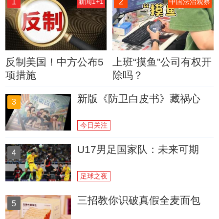
1
2
新闻1+1
中国法治观察
反制美国！中方公布5
上班“摸鱼”公司有权开
项措施
除吗？
新版《防卫白皮书》藏祸心
3
今日关注
U17男足国家队：未来可期
4
足球之夜
三招教你识破真假全麦面包
5