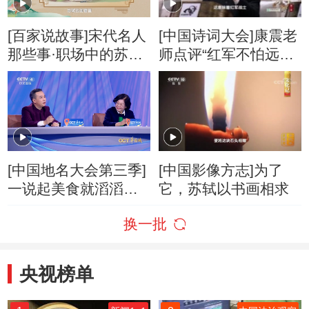
[百家说故事]宋代名人
[中国诗词大会]康震老
那些事·职场中的苏轼
师点评“红军不怕远征
为什么屡受打击
难，万水千山只等闲”
[中国地名大会第三季]
[中国影像方志]为了
一说起美食就滔滔不
它，苏轼以书画相求
绝的康震遭韩茂莉无
换一批
情“吐槽”
央视榜单