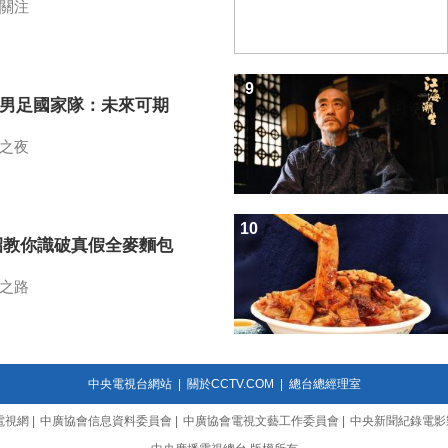
關注
9
7男足國家隊：未來可期
之夜
10
招教你識破真假全麥麵包
之路
中央電視台網站
|
關於CCTV.COM
|
總台總經理室
電視網
|
中廣協會信息資料委員會
|
中廣協會電視文藝工作委員會
|
中央新聞紀錄電影