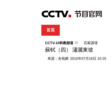
首頁
直播
節目單
綜合
新聞
財經
綜藝
中文國際
體
CCTV-10科教頻道
百家講壇
蘇軾（四） 瀟灑東坡
來源：
央視網
2010年07月16日 10:25