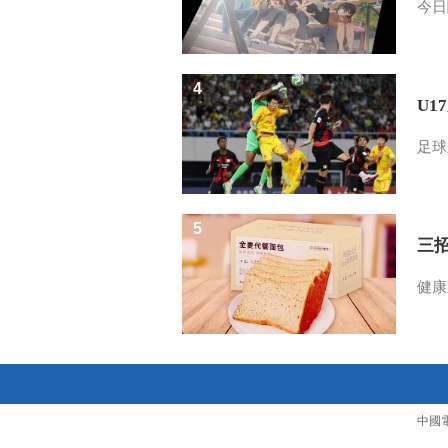
今日
4
U1
足球
5
三
健康
中國