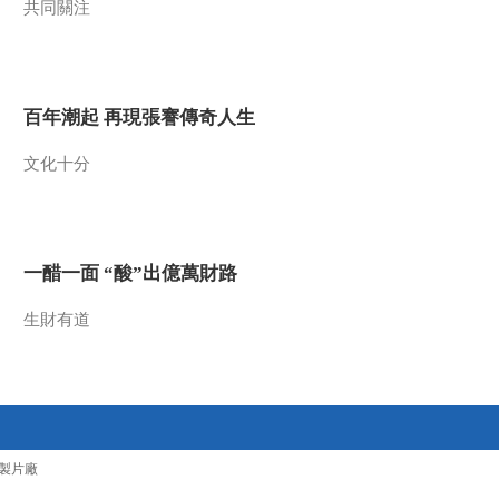
共同關注
2010-07-16 10:24:47
智商与情商之 智商情商
手拉手
百年潮起 再現張謇傳奇人生
2010-07-16 10:24:46
文化十分
智商与情商之 你的情商
有多高
一醋一面 “酸”出億萬財路
2010-07-16 10:24:46
智商与情商之 智商之花
生財有道
为谁开
2010-07-16 10:24:45
爱的四重奏之 周国平谈
爱情
製片廠