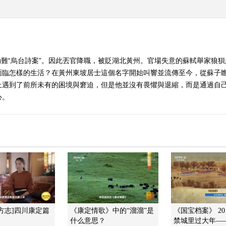
難“烏台詩案”。因此丟官降職，被貶湖北黃州。官場失意的蘇軾舉家狼
面臨怎樣的生活？在黃州東坡居士這個名字開始叫響並流傳至今，從蘇子
上遇到了前所未有的困境與窘迫，但是他並沒有畏懼與退縮，而是通過自
心。
方志]四川康定篇
《康定情歌》中的“溜溜”是
《国宝档案》 201
什么意思？
禁城里过大年—