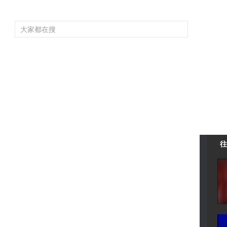
頻道大全
欄目大全
片庫
4K專區
聽
育
電影
國防軍事
電視劇
紀錄
科教
戲曲
社會與法
少
往