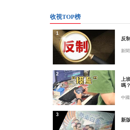
收視TOP榜
1
反
新聞
2
上
嗎
中國
3
新