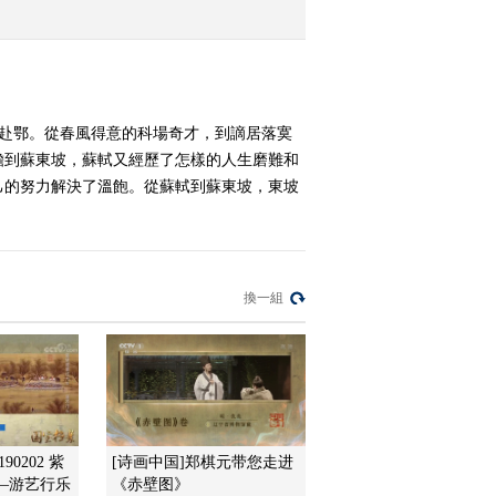
2010-07-16 10:25:05
晋商成败之谜 （一）
狽赴鄂。從春風得意的科場奇才，到謫居落寞
瞻到蘇東坡，蘇軾又經歷了怎樣的人生磨難和
2010-07-16 10:25:04
己的努力解決了溫飽。從蘇軾到蘇東坡，東坡
亮剑中的英雄李云龙 中
換一組
2010-07-16 10:25:03
亮剑中的英雄李云龙 上
2010-07-16 10:25:02
楹联的故事 中
90202 紫
[诗画中国]郑棋元带您走进
—游艺行乐
《赤壁图》