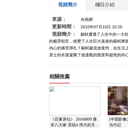
視頻簡介
欄目介紹
來源：
央視網
更新時間：
2010年07月16日 10:25
視頻簡介：
蘇軾遭遇了人生中的一大劫
的戴罪犯官，經歷了人生巨大落差的蘇軾將
內心的痛苦掙扎？蘇軾被流放黃州，在生活
居士的名號凝聚了他達觀的態度和超然的內
相關推薦
《百家讲坛》 20160809 唐
[中国影像
宋八大家·苏轼4 伟大的天...
当代记