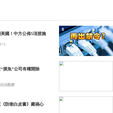
6
制美國！中方公佈5項措施
1+1
7
班“摸魚”公司有權開除
？
法治觀察
8
版《防衛白皮書》藏禍心