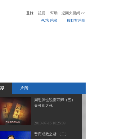
秦可卿的出身 上
登錄
|
註冊
|
幫助
返回央視網
>>
PC客戶端
移動客戶端
2010-07-16 10:25:11
周思源也说秦可卿（一）
音
熱榜
秦可卿的三个形象
微視頻
兒
音樂
體育賽事
農業農村
2010-07-16 10:25:10
周思源也说秦可卿（二）
秦可卿与太医
期
片段
2010-07-16 10:25:10
周思源也说秦可卿（五）
秦可卿之死
2010-07-16 10:25:09
晋商成败之谜 （二）