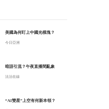
2010-07-16 10:24:53
地域文化的形成（一）
美國為何盯上中國光模塊？
2010-07-16 10:24:52
今日亞洲
经典中的爱情 中
2010-07-16 10:24:51
暗語引流？午夜直播間亂象
智商与情商之 智商情商
手拉手（下）
法治在線
2010-07-16 10:24:48
智商与情商之 智商情商
“AI雙星”上空有何新本領？
手拉手（上）