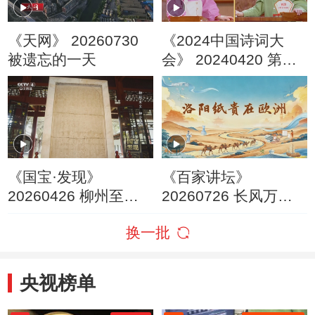
《天网》 20260730
《2024中国诗词大
被遗忘的一天
会》 20240420 第七
场 山河
《国宝·发现》
《百家讲坛》
20260426 柳州至宝
20260726 长风万里 5
柳宗元
洛阳纸贵在欧洲
换一批
央视榜单