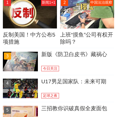
1
2
新闻1+1
中国法治观察
反制美国！中方公布5
上班“摸鱼”公司有权开
项措施
除吗？
新版《防卫白皮书》藏祸心
3
今日关注
U17男足国家队：未来可期
4
足球之夜
三招教你识破真假全麦面包
5