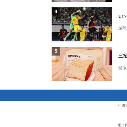
4
U1
足球
5
三
健康
中國
網上傳