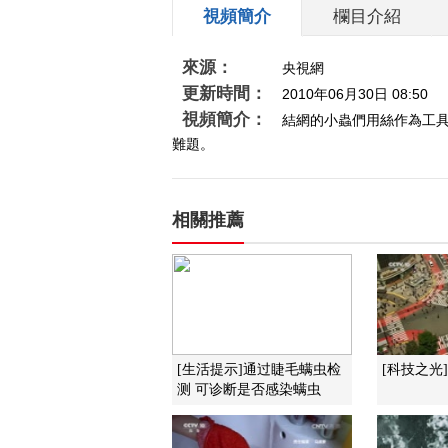
視頻簡介
欄目介紹
來源：
央視網
更新時間：
2010年06月30日 08:50
視頻簡介：
結網的小蟲們用絲作為工
難題。
相關推薦
[生活提示]通过睫毛螨虫检
[科技之光
测 可诊断是否感染螨虫