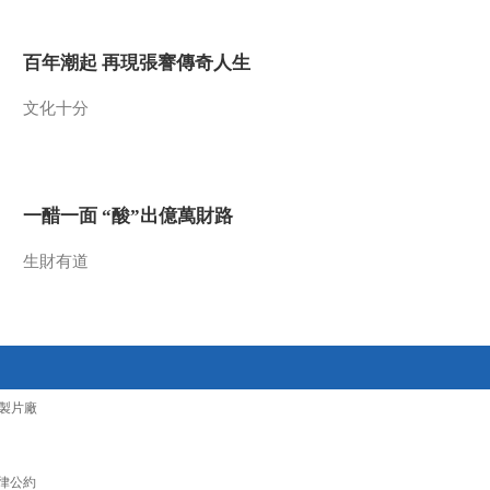
2010-06-09 04:20:49
百年潮起 再現張謇傳奇人生
蛇之王者 上
文化十分
2010-06-08 07:40:49
火山真相（五）
一醋一面 “酸”出億萬財路
生財有道
2010-06-05 03:41:01
火山真相（四）
2010-06-04 02:40:49
製片廠
火山真相（三）
律公約