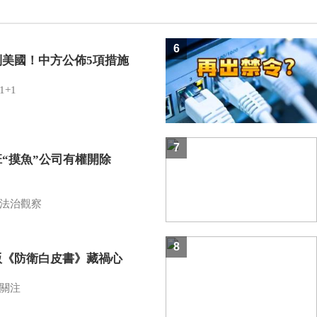
6
制美國！中方公佈5項措施
1+1
7
班“摸魚”公司有權開除
？
法治觀察
8
版《防衛白皮書》藏禍心
關注