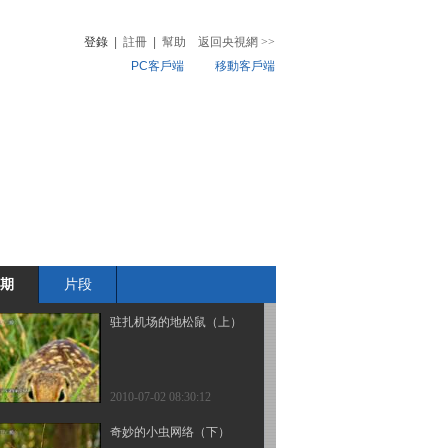
登錄
|
註冊
|
幫助
返回央視網
>>
PC客戶端
移動客戶端
2010-07-07 07:40:56
恐龙灭绝之谜（一）
音
熱榜
微視頻
兒
音樂
體育賽事
農業農村
2010-07-06 08:50:09
驻扎机场的地松鼠（下）
期
片段
2010-07-05 17:24:28
驻扎机场的地松鼠（上）
2010-07-02 08:30:12
奇妙的小虫网络（下）