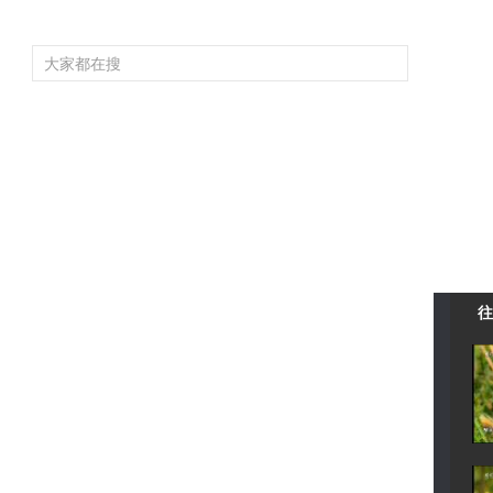
頻道大全
欄目大全
片庫
4K專區
聽
育
電影
國防軍事
電視劇
紀錄
科教
戲曲
社會與法
少
往