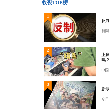
收視TOP榜
1
反
新聞
2
上
嗎
中國
3
新
今日