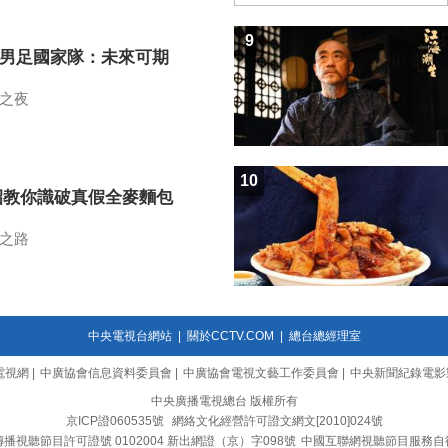
9
7男足國家隊：未來可期
之夜
10
招教你識破真假全麥麵包
之路
中央電視台網站
|
關於CCTV.COM
|
總台總經理室
電視網
|
中廣協會信息資料委員會
|
中廣協會電視文藝工作委員會
|
中央新聞紀錄電影
中央廣播電視總台 版權所有
京ICP證060535號
網絡文化經營許可證文網文[2010]024號
播視聽節目許可證號 0102004 新出網證（京）字098號
中國互聯網視聽節目服務自