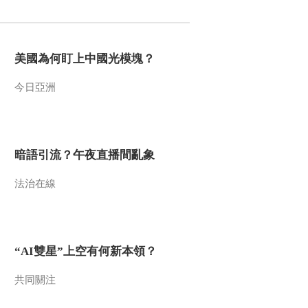
2010-06-15 02:50:06
绿色空间 2010年 第112期
美國為何盯上中國光模塊？
青春与绿色同行（下）
今日亞洲
2010-06-12 06:00:56
绿色空间 2010年 第111期
青春与绿色同行（上）
暗語引流？午夜直播間亂象
2010-06-11 08:20:57
法治在線
蛇之王者 下
“AI雙星”上空有何新本領？
2010-06-10 07:20:52
蛇之王者 中
共同關注