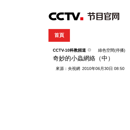
首頁
直播
節目單
綜合
新聞
財經
綜藝
中文國際
體
CCTV-10科教頻道
綠色空間(停播)
奇妙的小蟲網絡（中）
來源：
央視網
2010年06月30日 08:50