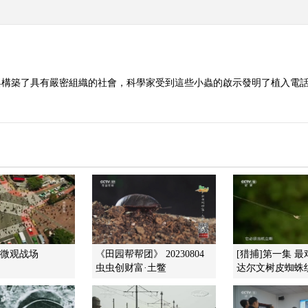
具構築了具有嚴密組織的社會，科學家受到這些小蟲的啟示發明了植入電
]微观战场
《田园帮帮团》 20230804
[猎捕]第一集 
虫虫创财富·土鳖
达尔文树皮蜘蛛