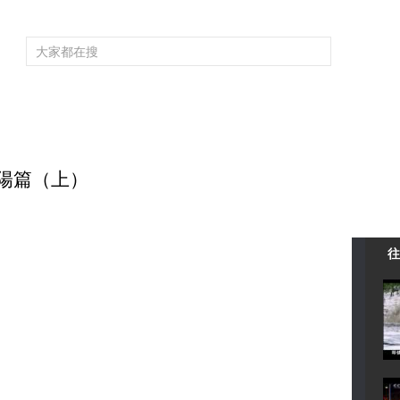
頻道大全
欄目大全
片庫
4K專區
聽
育
電影
國防軍事
電視劇
紀錄
科教
戲曲
社會與法
少
 太陽篇（上）
往