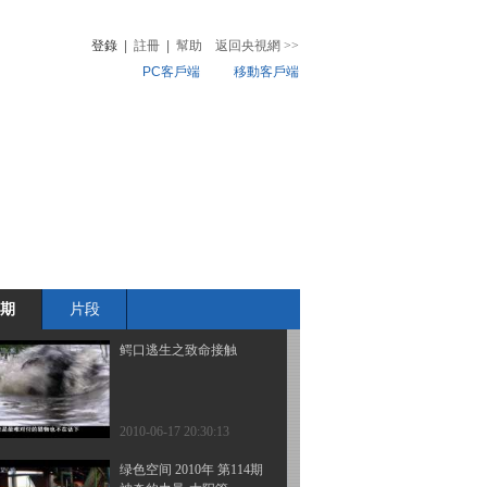
非常接触（上）
登錄
|
註冊
|
幫助
返回央視網
>>
PC客戶端
移動客戶端
2010-06-22 09:01:10
鳄口逃生之暗夜惊魂
音
熱榜
微視頻
兒
音樂
體育賽事
農業農村
2010-06-19 08:30:23
鳄口逃生之杀机潜藏
期
片段
2010-06-18 01:40:50
鳄口逃生之致命接触
2010-06-17 20:30:13
绿色空间 2010年 第114期