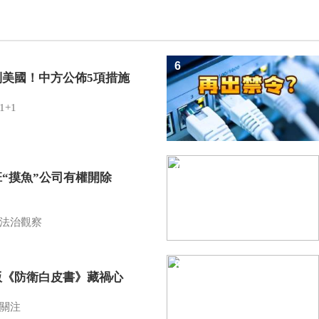
6
制美國！中方公佈5項措施
1+1
7
班“摸魚”公司有權開除
？
法治觀察
8
版《防衛白皮書》藏禍心
關注