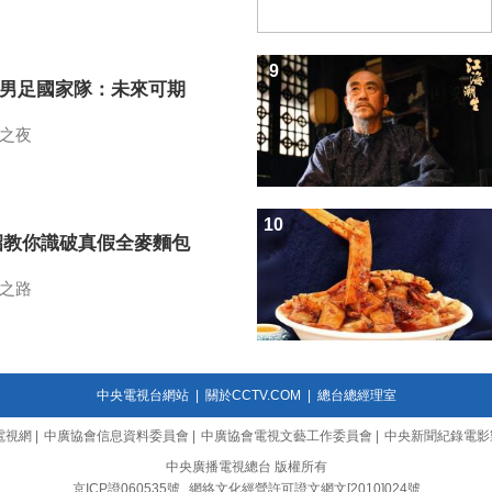
9
7男足國家隊：未來可期
之夜
10
招教你識破真假全麥麵包
之路
中央電視台網站
|
關於CCTV.COM
|
總台總經理室
電視網
|
中廣協會信息資料委員會
|
中廣協會電視文藝工作委員會
|
中央新聞紀錄電影
中央廣播電視總台 版權所有
京ICP證060535號
網絡文化經營許可證文網文[2010]024號