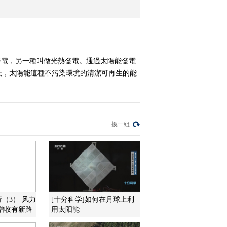
2010-06-10 07:20:52
蛇之王者 中
發電，另一種叫做光熱發電。通過太陽能發電
天，太陽能這種不污染環境的清潔可再生的能
2010-06-09 04:20:49
蛇之王者 上
換一組
2010-06-08 07:40:49
火山真相（五）
2010-06-05 03:41:01
行（3） 风力
[十分科学]如何在月球上利
增收有新路
用太阳能
火山真相（四）