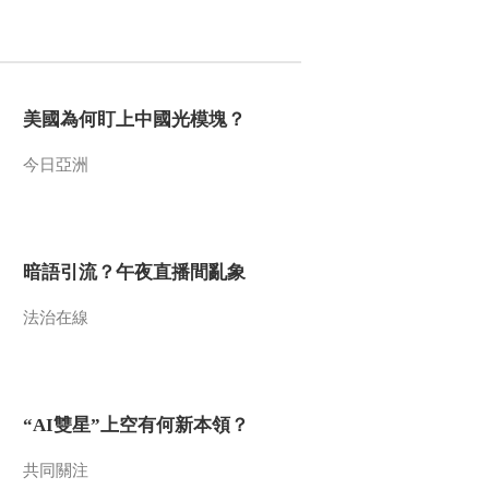
2010-05-29 09:00:54
非洲河流的霸主（上）
美國為何盯上中國光模塊？
2010-05-28 04:30:06
今日亞洲
非洲河流的霸主（上）
暗語引流？午夜直播間亂象
2010-05-27 20:40:51
法治在線
塔里木河的秘密 下
2010-05-27 08:40:59
“AI雙星”上空有何新本領？
塔里木河的秘密 中
共同關注