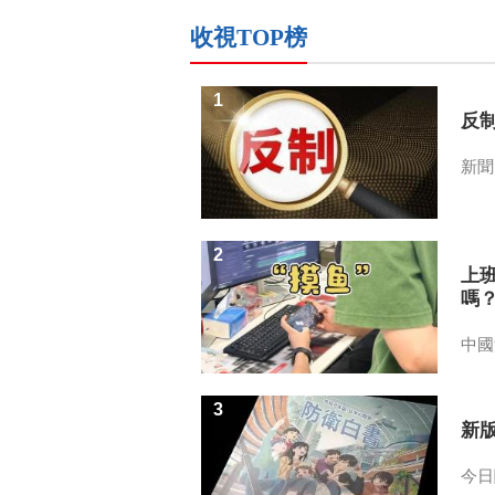
收視TOP榜
1
反
新聞
2
上
嗎
中國
3
新
今日