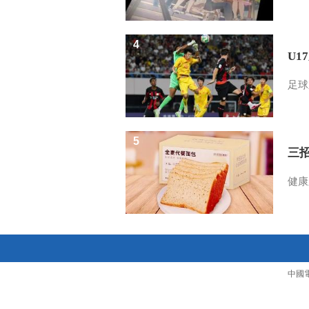
4
U1
足球
5
三
健康
中國