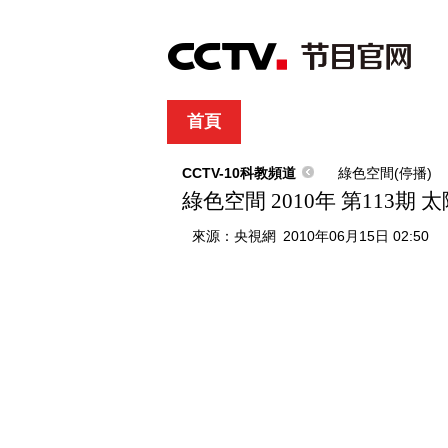
首頁
直播
節目單
綜合
新聞
財經
綜藝
中文國際
體
CCTV-10科教頻道
綠色空間(停播)
綠色空間 2010年 第113期
來源：
央視網
2010年06月15日 02:50