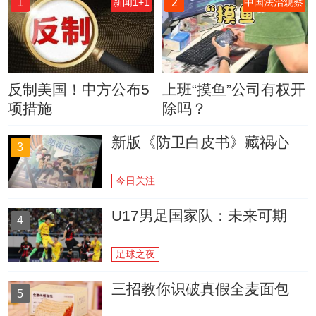
1
2
新闻1+1
中国法治观察
反制美国！中方公布5
上班“摸鱼”公司有权开
项措施
除吗？
新版《防卫白皮书》藏祸心
3
今日关注
U17男足国家队：未来可期
4
足球之夜
三招教你识破真假全麦面包
5