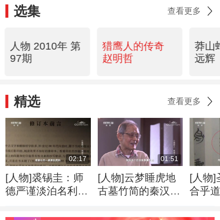
选集
查看更多
人物 2010年 第
猎鹰人的传奇
莽山
97期
赵明哲
远辉
精选
查看更多
02:17
01:51
[人物]裘锡圭：师
[人物]云梦睡虎地
[人物
德严谨淡泊名利
古墓竹简的秦汉之
合乎
严于律己公平待人
争