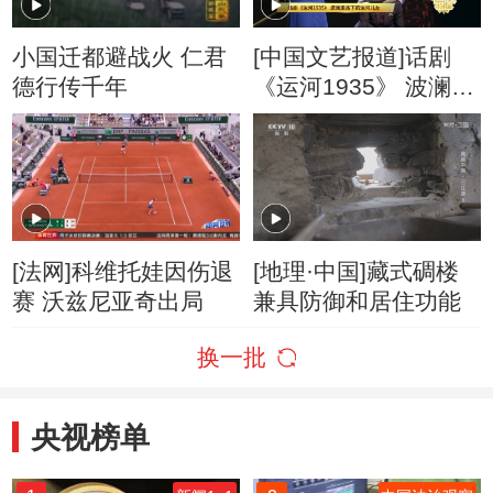
小国迁都避战火 仁君
[中国文艺报道]话剧
德行传千年
《运河1935》 波澜激
荡下的运河儿女
[法网]科维托娃因伤退
[地理·中国]藏式碉楼
赛 沃兹尼亚奇出局
兼具防御和居住功能
换一批
央视榜单