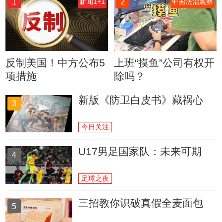
1
2
新闻1+1
中国法治观察
反制美国！中方公布5
上班“摸鱼”公司有权开
项措施
除吗？
新版《防卫白皮书》藏祸心
3
今日关注
U17男足国家队：未来可期
4
足球之夜
三招教你识破真假全麦面包
5