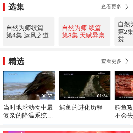
选集
查看更多
自然
自然为师续篇
自然为师 续篇
第2
第4集 运风之道
第3集 天赋异禀
裳
精选
查看更多
00:57
01:34
当时地球动物中最
鳄鱼的进化历程
鳄鱼
复杂的降温系统出
不会
现