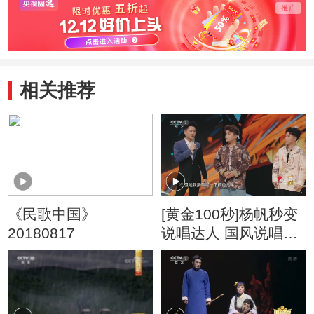
相关推荐
《民歌中国》
[黄金100秒]杨帆秒变
20180817
说唱达人 国风说唱耳
目一新