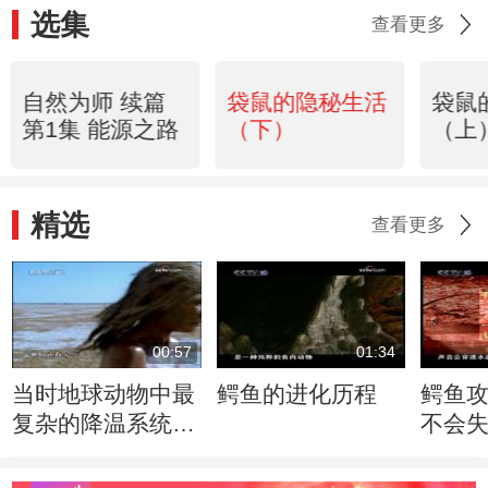
选集
查看更多
自然为师 续篇
袋鼠的隐秘生活
袋鼠
第1集 能源之路
（下）
（上
精选
查看更多
00:57
01:34
当时地球动物中最
鳄鱼的进化历程
鳄鱼
复杂的降温系统出
不会
现