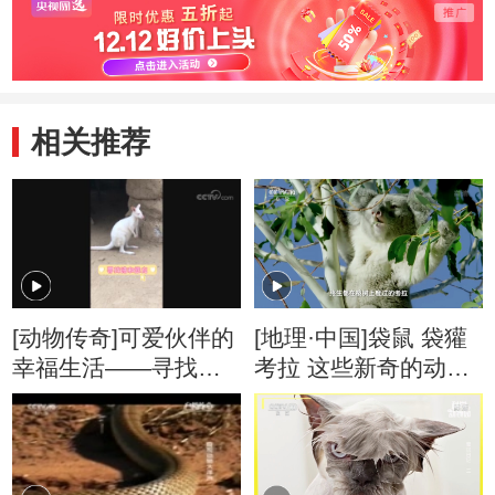
相关推荐
[动物传奇]可爱伙伴的
[地理·中国]袋鼠 袋獾
幸福生活——寻找诗
考拉 这些新奇的动物
和远方的袋鼠
使得澳洲大陆更加神
秘而独特