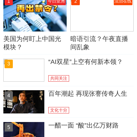
1
2
今日亚洲
法治在线
美国为何盯上中国光
暗语引流？午夜直播
模块？
间乱象
“AI双星”上空有何新本领？
3
共同关注
百年潮起 再现张謇传奇人生
4
文化十分
一醋一面 “酸”出亿万财路
5