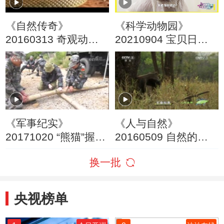
《自然传奇》
《科学动物园》
20160313 奇观动物
20210904 宝贝日记
大洋洲
（三）
《军事纪实》
《人与自然》
20171020 “熊猫”握
20160509 自然的运
手“袋鼠”——中澳陆军
作——草原（下）
换一批
联合训练纪实（下）
央视榜单