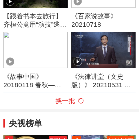
【跟着书本去旅行】
《百家说故事》
齐桓公竟用“演技”逃过
20210718
管仲的射杀！
《故事中国》
《法律讲堂（文史
20180118 春秋——
版）》 20210531 孙
管仲拜相
子保密之道（二）严
换一批
惩泄密
央视榜单