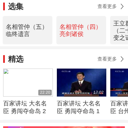
选集
查看更多
王立
名相管仲（五）
名相管仲（四）
（二
临终遗言
亮剑诸侯
变之
精选
查看更多
22:20
17:02
百家讲坛 大名名
百家讲坛 大名名
百家讲
臣 勇闯夺命岛 2
臣 勇闯夺命岛 1
臣 台