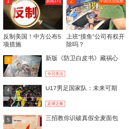
1
2
新闻1+1
中国法治观察
反制美国！中方公布5
上班“摸鱼”公司有权开
项措施
除吗？
新版《防卫白皮书》藏祸心
3
今日关注
U17男足国家队：未来可期
4
足球之夜
三招教你识破真假全麦面包
5