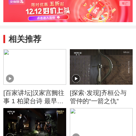
相关推荐
[百家讲坛]汉家宫阙往
[探索·发现]齐桓公与
事 1 柏梁台诗 最早的
管仲的“一箭之仇”
七言诗