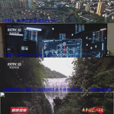
《天网》 20260730 被遗忘的一天
《一线》 20260731 “负翁”工厂
《道德观察(日播版)》 20260803 永不褪色的荣光——照亮回家的路