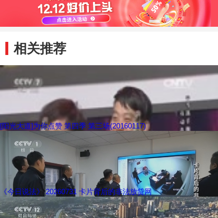
赞赏
讲究以及旗袍的文
曲线
化
相关推荐
[阳光大道]为你点赞 第四季 第三场(20160117)
《今日说法》 20260731 卡片背后的非法放贷网