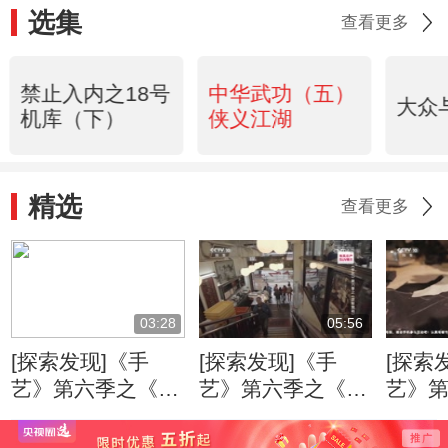
选集
查看更多
禁止入内之18号
中华武功（五）
大众
机库（下）
侠义江湖
精选
查看更多
03:28
05:56
[探索发现]《手
[探索发现]《手
[探索
艺》第六季之《花
艺》第六季之《花
艺》
样旗袍》 吴帆对
样旗袍》 梁伯设
样旗袍
完工后的旗袍十分
计旗袍衣领的特别
形是