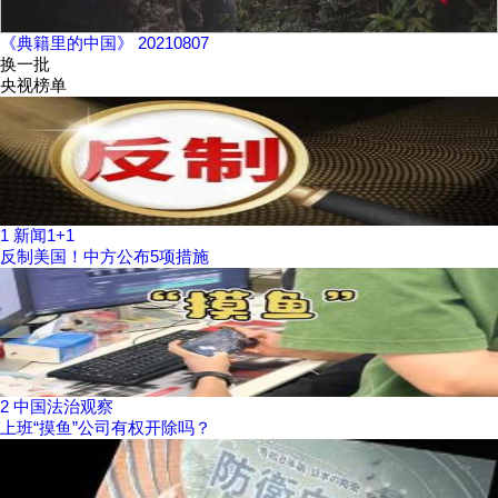
《典籍里的中国》 20210807
换一批
央视榜单
1
新闻1+1
反制美国！中方公布5项措施
2
中国法治观察
上班“摸鱼”公司有权开除吗？