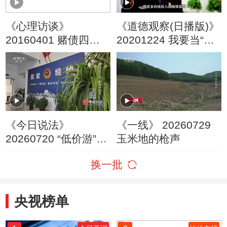
《心理访谈》
《道德观察(日播版)》
20160401 赌债四百
20201224 我要当“赌
万
王”
《今日说法》
《一线》 20260729
20260720 “低价游”的
玉米地的枪声
隐秘圈套
换一批
央视榜单