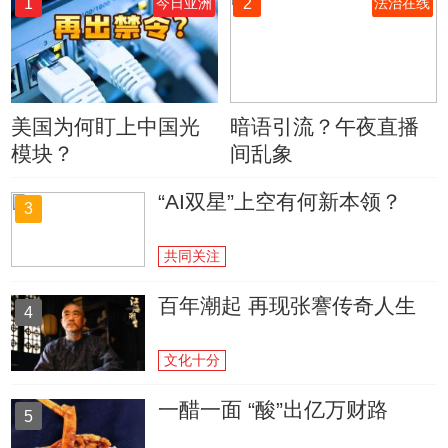
1
2
今日亚洲
法治在线
美国为何盯上中国光
暗语引流？午夜直播
模块？
间乱象
“AI双星”上空有何新本领？
3
共同关注
百年潮起 再现张謇传奇人生
4
文化十分
一醋一面 “酸”出亿万财路
5