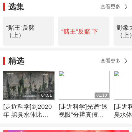
选集
查看更多
“赌王”反赌
野象
“赌王”反赌 下
（上）
（上
精选
查看更多
04:51
01:18
[走近科学]到2020
[走近科学]光谱“透
[走近
年 黑臭水体比例
视眼”分辨真假玫
臭水体
要消灭90%
瑰花
看清