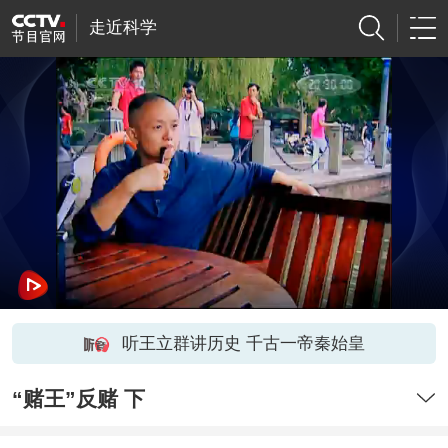
走近科学
听王立群讲历史 千古一帝秦始皇
“赌王”反赌 下