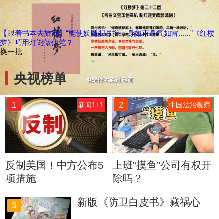
【跟着书本去旅行】“能使妖魔胆尽摧，身如束帛气如雷......”《红楼
梦》巧用灯谜做伏笔？
换一批
央视榜单
1
2
新闻1+1
中国法治观察
反制美国！中方公布5
上班“摸鱼”公司有权开
项措施
除吗？
新版《防卫白皮书》藏祸心
3