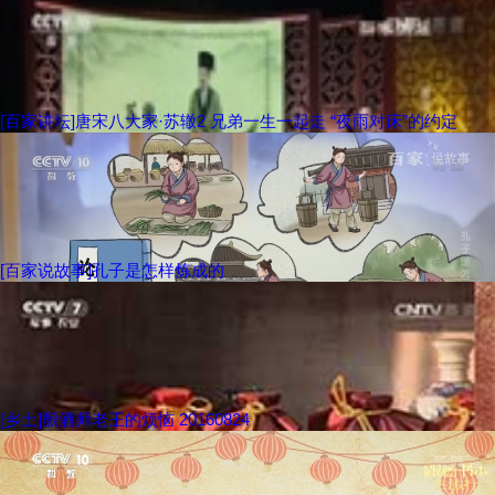
[百家讲坛]唐宋八大家·苏辙2 兄弟一生一起走 “夜雨对床”的约定
[百家说故事]孔子是怎样炼成的
[乡土]酿酒师老王的烦恼 20160824