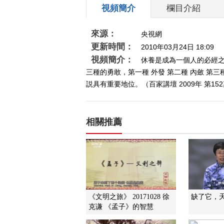
視頻簡介
欄目介紹
來源：
央視網
更新時間：
2010年03月24日 18:09
視頻簡介：
休養是成為一個人的必經
三種的勇敢，第一種 外發 第二種 內斂 
説具有重要地位。（百家講壇 2009年 第15
相關推薦
《文明之旅》 20171028 徐
缺了它，
克谦 《孟子》的智慧