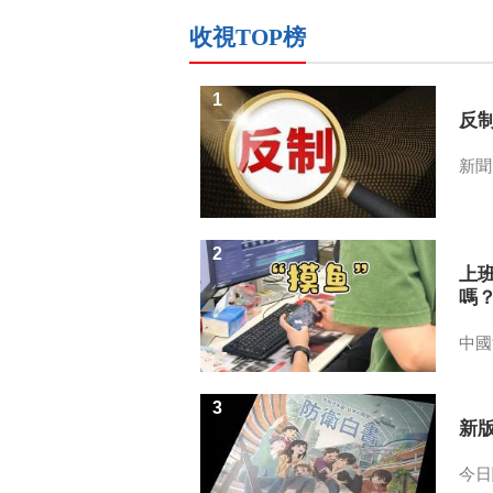
收視TOP榜
1
反
新聞
2
上
嗎
中國
3
新
今日