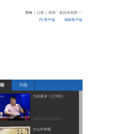
登錄
|
註冊
|
幫助
返回央視網
>>
PC客戶端
移動客戶端
2010-03-24 18:09:24
仁政的理想
音
熱榜
微視頻
兒
音樂
體育賽事
農業農村
2010-03-24 18:09:23
孟子这个人
期
片段
2010-03-24 18:09:23
为何要讲《三字经》
2010-03-24 18:09:17
什么叫孝顺