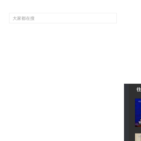
頻道大全
欄目大全
片庫
4K專區
聽
育
電影
國防軍事
電視劇
紀錄
科教
戲曲
社會與法
少
往