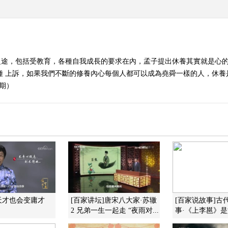
之途，包括受教育，各種自我成長的要求在內，孟子提出休養其實就是心
第三種 上訴，如果我們不斷的修養內心每個人都可以成為堯舜一樣的人，休
2期）
天才也会变庸才
[百家讲坛]唐宋八大家·苏辙
[百家说故事]古
2 兄弟一生一起走 “夜雨对...
事·《上李邕》