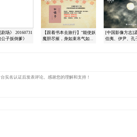
场》 20160731
【跟着书本去旅行】“能使妖
[中国影像方志]
憨公子扳倒爹》
魔胆尽摧，身如束帛气如...
伯夷、伊尹、孔子