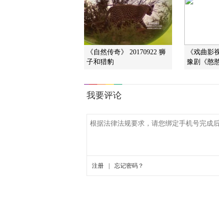
《自然传奇》 20170922 狮
《戏曲影视剧
子和猎豹
豫剧《憨