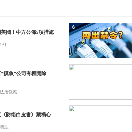
6
制美國！中方公佈5項措施
1+1
7
班“摸魚”公司有權開除
？
法治觀察
8
版《防衛白皮書》藏禍心
關注