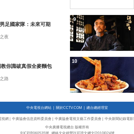
9
7男足國家隊：未來可期
之夜
10
招教你識破真假全麥麵包
之路
中央電視台網站
|
關於CCTV.COM
|
總台總經理室
電視網
|
中廣協會信息資料委員會
|
中廣協會電視文藝工作委員會
|
中央新聞紀錄電影
中央廣播電視總台 版權所有
京ICP證060535號
網絡文化經營許可證文網文[2010]024號