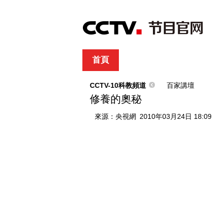
首頁
直播
節目單
綜合
新聞
財經
綜藝
中文國際
體
CCTV-10科教頻道
百家講壇
修養的奧秘
來源：
央視網
2010年03月24日 18:09