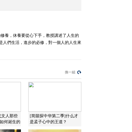
2010-03-24 18:09:14
解读《三字经》 43
的修養，休養要從心下手，教授講述了人生的
養是人們生活，進步的必修，對一個人的人生來
2010-03-24 18:09:14
解读《三字经》 38
換一組
2010-03-24 18:09:13
二戏楚王
2010-03-24 18:09:13
代文人那些
[简牍探中华第二季]什么才
是如何诞生的
是孟子心中的王道？
千年草堂之谜