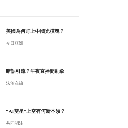
2010-03-24 18:09:10
解读《三字经》 36
美國為何盯上中國光模塊？
2010-03-24 18:09:10
今日亞洲
解读《三字经》 33
暗語引流？午夜直播間亂象
2010-03-24 18:09:09
法治在線
主角之争
2010-03-24 18:09:08
“AI雙星”上空有何新本領？
解读《三字经》 34
共同關注