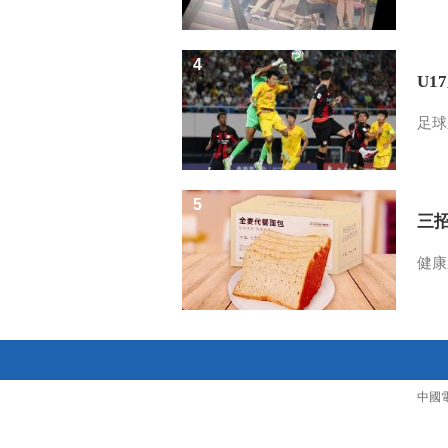
4
U1
足球
5
三
健康
中國