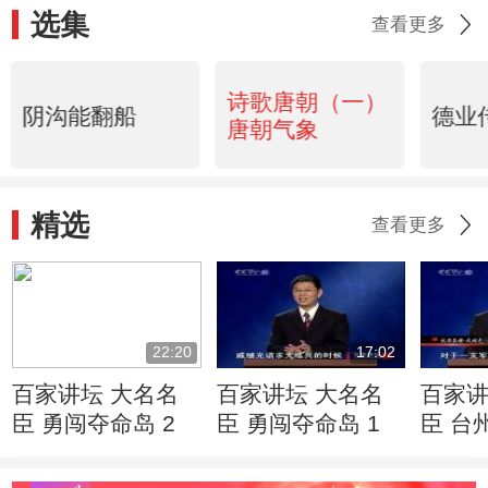
选集
查看更多
诗歌唐朝（一）
阴沟能翻船
德业
唐朝气象
精选
查看更多
22:20
17:02
百家讲坛 大名名
百家讲坛 大名名
百家讲
臣 勇闯夺命岛 2
臣 勇闯夺命岛 1
臣 台