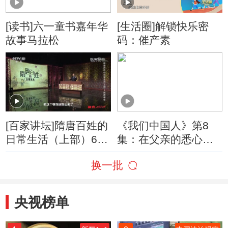
[读书]六一童书嘉年华
[生活圈]解锁快乐密
故事马拉松
码：催产素
[百家讲坛]隋唐百姓的
《我们中国人》第8
日常生活（上部）6
集：在父亲的悉心启
隋唐蕃客 蕃客
蒙下 李清照展现出过
换一批
人的文学天赋
央视榜单