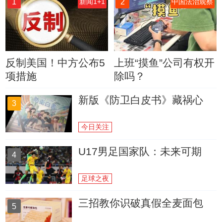
1
2
新闻1+1
中国法治观察
反制美国！中方公布5
上班“摸鱼”公司有权开
项措施
除吗？
新版《防卫白皮书》藏祸心
3
今日关注
U17男足国家队：未来可期
4
足球之夜
三招教你识破真假全麦面包
5