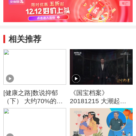
相关推荐
[健康之路]数说抑郁
《国宝档案》
（下） 大约70%的抑
20181215 大潮起珠
郁症患者伴有躯体症
江——音乐茶座的新
状
鲜事儿