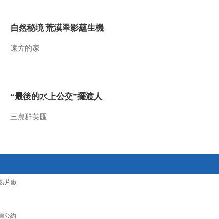
2010-03-24 18:07:23
自然秘境 荒漠翠影蘊生機
水淹大梁
遠方的家
2010-03-24 18:07:23
阴沟能翻船
“最後的水上公交”擺渡人
三農群英匯
2010-03-24 18:07:22
诗歌唐朝（一）唐朝气象
2010-03-24 18:07:21
製片廠
德业传百年
律公約