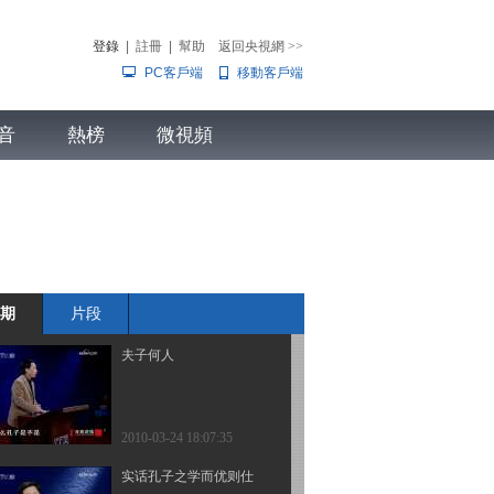
登錄
|
註冊
|
幫助
返回央視網
>>
PC客戶端
移動客戶端
2010-03-24 18:07:37
遗诏风波
音
熱榜
微視頻
兒
音樂
體育賽事
農業農村
2010-03-24 18:07:36
二军会师
期
片段
2010-03-24 18:07:36
夫子何人
2010-03-24 18:07:35
实话孔子之学而优则仕