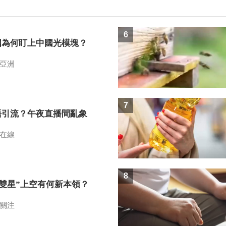
6
國為何盯上中國光模塊？
亞洲
7
語引流？午夜直播間亂象
在線
8
I雙星”上空有何新本領？
關注