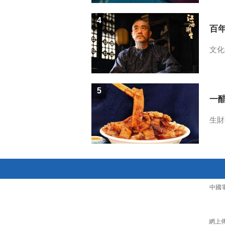
4
百
文化
5
一醋
生財
中國
網上傳