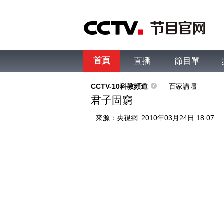
首頁
直播
節目單
綜合
新聞
財經
綜藝
中文國際
體
CCTV-10科教頻道
百家講壇
君子固窮
來源：
央視網
2010年03月24日 18:07