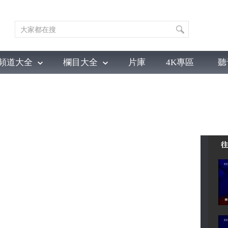
頻道大全
欄目大全
片庫
4K專區
聽
育
電影
國防軍事
電視劇
紀錄
科教
戲曲
社會與法
少
往