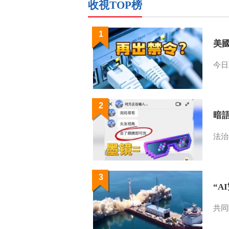
收視TOP榜
1
美
今日
2
暗
法治
3
“A
共同