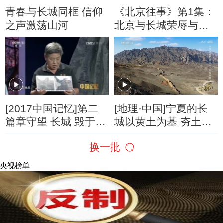
青春与长城同框 信仰
《北京往事》第1集：
之声激荡山河
北京与长城荣辱与共
的交往正式见诸史册
[2017中国记忆]第二
[地理·中国]宁夏的长
篇章守望 长城 毁于人
城以黄土为基 夯土筑
祸
城
换一批
央视榜单