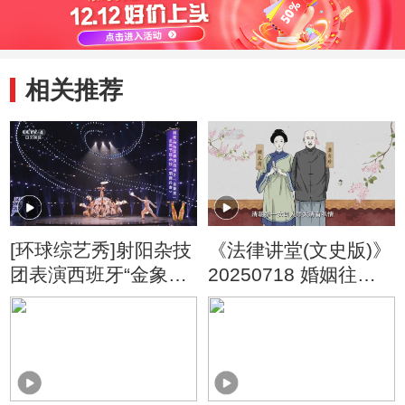
相关推荐
[环球综艺秀]射阳杂技
《法律讲堂(文史版)》
团表演西班牙“金象
20250718 婚姻往事·
奖”金奖节目杂技《扇
丁香花公案疑云
舞丹青》