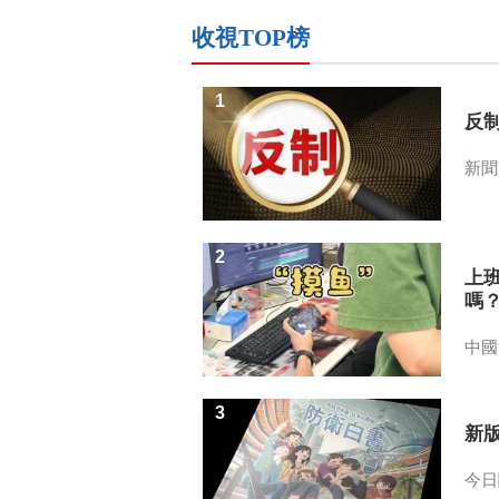
收視TOP榜
1
反
新聞
2
上
嗎
中國
3
新
今日