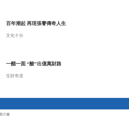
2010-03-05 03:00:13
凤林古城发现记（上）
百年潮起 再現張謇傳奇人生
文化十分
2010-03-04 08:59:06
青铜记忆
一醋一面 “酸”出億萬財路
2010-03-04 05:31:50
生財有道
中华武功（一）习武秘籍
2010-03-04 05:31:44
诗话镇江（五）：春风又
製片廠
绿江南岸