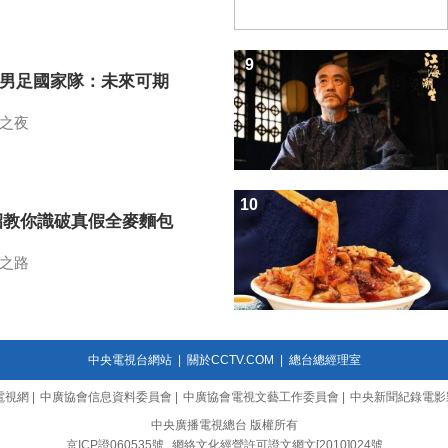
9
7男足國家隊：未來可期
之夜
10
招教你識破真假全麥麵包
之路
中央電視台網站
|
關於CCTV.COM
|
總台總經理室
電視網
|
中廣協會信息資料委員會
|
中廣協會電視文藝工作委員會
|
中央新聞紀錄電影
中央廣播電視總台 版權所有
京ICP證060535號
網絡文化經營許可證文網文[2010]024號