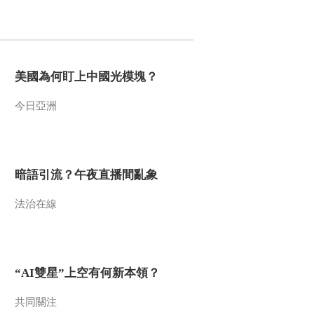
2010-03-08 19:38:49
探索·发现 2010年 第66期
美國為何盯上中國光模塊？
2010-03-08 07:07:43
今日亞洲
探索·发现 2010年 第65期
暗語引流？午夜直播間亂象
2010-03-07 04:18:19
法治在線
探索·发现 2010年 第64期
2010-03-06 17:58:12
“AI雙星”上空有何新本領？
凤林古城发现记（下）
共同關注