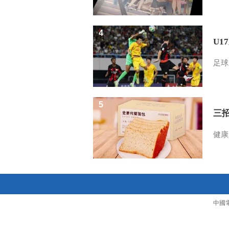
4
U1
足球
5
三
健康
中國