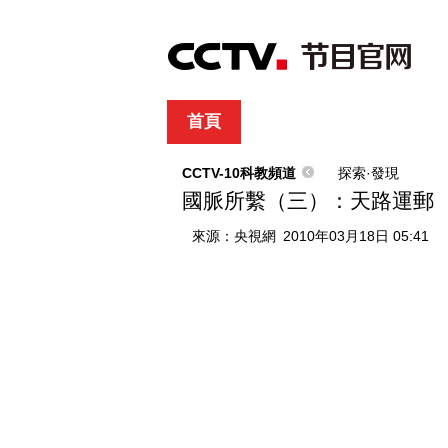
首頁
直播
節目單
綜合
新聞
財經
綜藝
中文國際
體
CCTV-10科教頻道
探索·發現
國脈所繫（三）：天路運郵
來源：
央視網
2010年03月18日 05:41