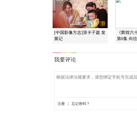
[中国影像方志]浪卡子篇 发
《辉煌六
展记
第6集 向