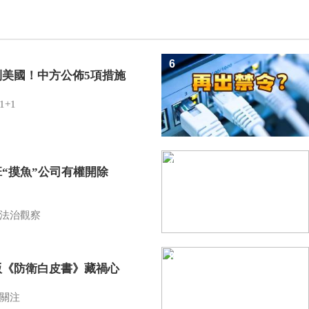
6
制美國！中方公佈5項措施
1+1
7
班“摸魚”公司有權開除
？
法治觀察
8
版《防衛白皮書》藏禍心
關注