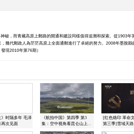
神秘，而青藏高原上郵路的開通和建設同樣值得追溯和探索。從1903年
，幾代郵政人為茫茫高原上全面通郵進行了卓絕的努力。2008年墨脫
現2010年第76期）
火》时隔多年 毛泽
《航拍中国》第四季 第3
[红色烙印 革命
来再次见面
集：空中视角看昆仑山上...
第三季]雪域天路：