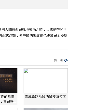
2010-03-15 07:59:40
发现白垩纪（四）：神奇
的异类
英國人開辦西藏戰地郵局之時，大雪茫茫的世
縣的正式通郵，使中國的郵政綠色終於完全浸染
2010-03-14 02:12:07
发现白垩纪（三）：奇妙
的发现
換一組
2010-03-13 07:22:33
发现白垩纪（二）：集群
死亡之谜
2010-03-12 06:57:17
文物的故事
青藏铁路沿线的鼠疫防控者
青藏铁...
发现白垩纪（一）：探险
中亚