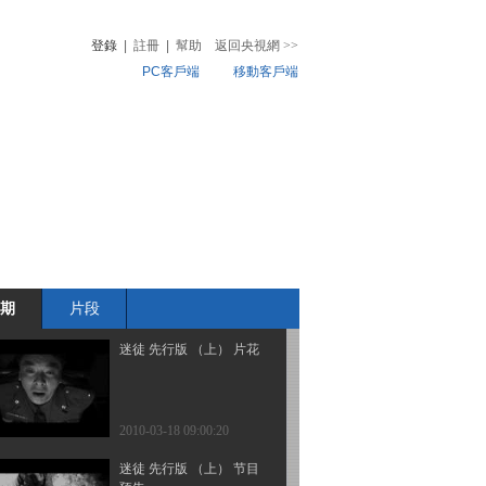
下
登錄
|
註冊
|
幫助
返回央視網
>>
PC客戶端
移動客戶端
2010-03-20 08:47:12
国脉所系（四）：方寸一
音
熱榜
甲子
微視頻
兒
音樂
體育賽事
農業農村
2010-03-19 02:15:48
《迷徒》七面
期
片段
2010-03-18 09:00:27
迷徒 先行版 （上） 片花
2010-03-18 09:00:20
迷徒 先行版 （上） 节目