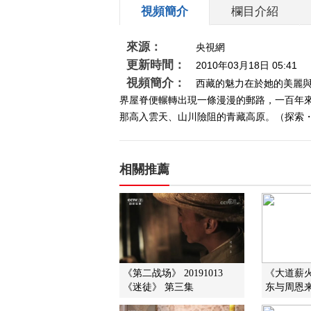
視頻簡介
欄目介紹
來源：
央視網
更新時間：
2010年03月18日 05:41
視頻簡介：
西藏的魅力在於她的美麗與
界屋脊便輾轉出現一條漫漫的郵路，一百年來
那高入雲天、山川險阻的青藏高原。（探索・發
相關推薦
《第二战场》 20191013
《大道薪
《迷徒》 第三集
东与周恩