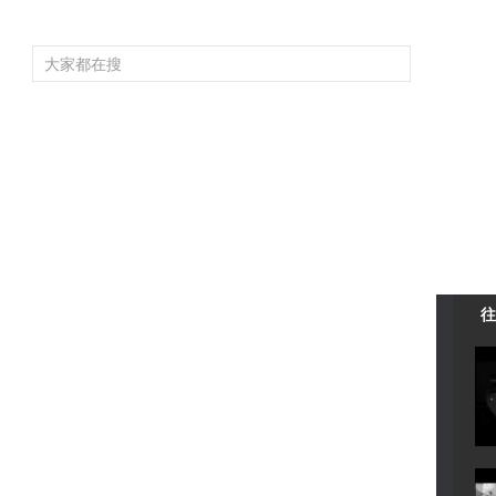
頻道大全
欄目大全
片庫
4K專區
聽
育
電影
國防軍事
電視劇
紀錄
科教
戲曲
社會與法
少
往