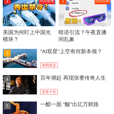
1
2
今日亚洲
法治在线
美国为何盯上中国光
暗语引流？午夜直播
模块？
间乱象
“AI双星”上空有何新本领？
3
共同关注
百年潮起 再现张謇传奇人生
4
文化十分
一醋一面 “酸”出亿万财路
5