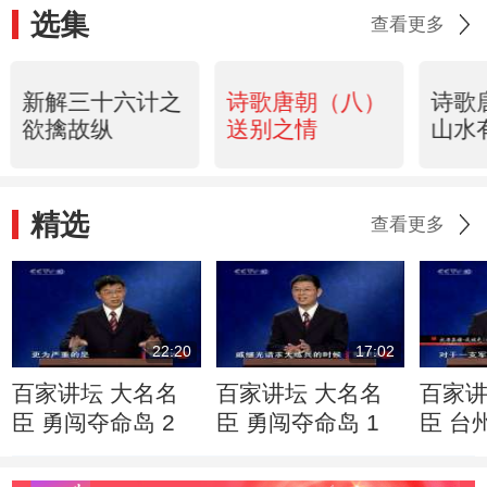
选集
查看更多
新解三十六计之
诗歌唐朝（八）
诗歌
欲擒故纵
送别之情
山水
精选
查看更多
22:20
17:02
百家讲坛 大名名
百家讲坛 大名名
百家讲
臣 勇闯夺命岛 2
臣 勇闯夺命岛 1
臣 台