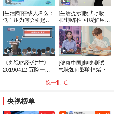
[生活圈]在线大名医：
[生活提示]腹式呼吸
低血压为何会引起犯
和“蝴蝶拍”可缓解应激
困？
反应
《央视财经V讲堂》
[健康中国]趣味测试
20190412 五险一金
气味如何影响情绪？
是保障还是负担？
换一批
央视榜单