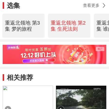
选集
查看更多
重返北领地 第3
重返北领地 第2
重返
集 梦的旅程
集 生死法则
集 
相关推荐