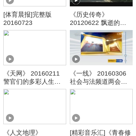
[体育晨报]完整版
《历史传奇》
20160723
20120622 飘逝的红
头巾 第三集 望乡·安
然
《天网》 20160211
《一线》 20160306
警官们的多彩人生
社会与法频道两会特
（第二季） 第四集
别节目 我建议：对家
庭暴力说不
《人文地理》
[精彩音乐汇]《青春修