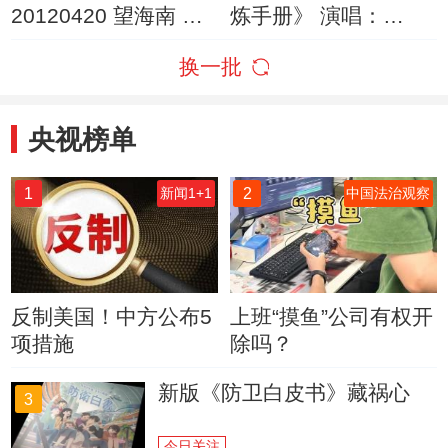
20120420 望海南 第
炼手册》 演唱：
五集 海纳百川
TFBOYS
换一批
央视榜单
1
2
新闻1+1
中国法治观察
反制美国！中方公布5
上班“摸鱼”公司有权开
项措施
除吗？
新版《防卫白皮书》藏祸心
3
今日关注