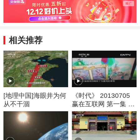
赞赏
讲究以及旗袍的文
曲线
化
相关推荐
[地理中国]海眼井为何
《时代》 20130705
从不干涸
赢在互联网 第一集 新
营销的诞生