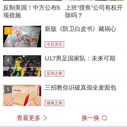
反制美国！中方公布5
上班“摸鱼”公司有权开
项措施
除吗？
新版《防卫白皮书》藏祸心
3
今日关注
U17男足国家队：未来可期
4
足球之夜
三招教你识破真假全麦面包
5
健康之路
查看更多
换一换