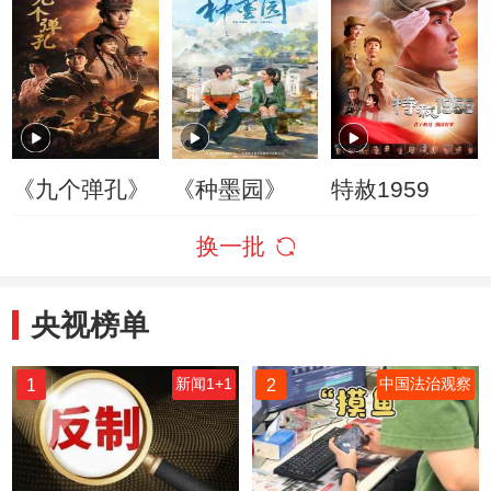
《九个弹孔》
《种墨园》
特赦1959
换一批
央视榜单
1
2
新闻1+1
中国法治观察