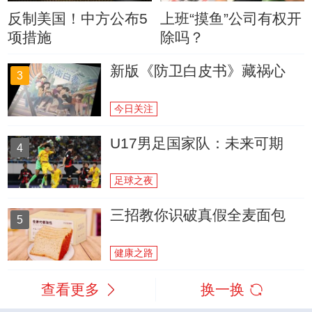
反制美国！中方公布5
上班“摸鱼”公司有权开
项措施
除吗？
新版《防卫白皮书》藏祸心
3
今日关注
U17男足国家队：未来可期
4
足球之夜
三招教你识破真假全麦面包
5
健康之路
查看更多
换一换