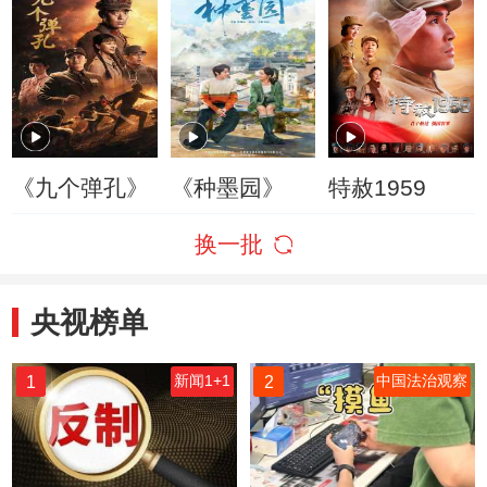
《九个弹孔》
《种墨园》
特赦1959
换一批
央视榜单
1
2
新闻1+1
中国法治观察