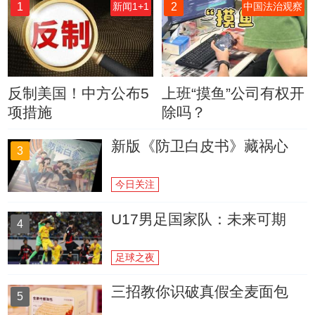
1
2
新闻1+1
中国法治观察
反制美国！中方公布5
上班“摸鱼”公司有权开
项措施
除吗？
新版《防卫白皮书》藏祸心
3
今日关注
U17男足国家队：未来可期
4
足球之夜
三招教你识破真假全麦面包
5