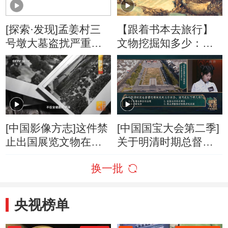
[探索·发现]孟姜村三
【跟着书本去旅行】
号墩大墓盗扰严重却
文物挖掘知多少：保
仍出土了二百多件文
存环境里的水对文物
物
保存至关重要！
[中国影像方志]这件禁
[中国国宝大会第二季]
止出国展览文物在他
关于明清时期总督漕
手中“起死回生”
运都御史的工作任
换一批
务，请问是以下哪几
项？
央视榜单