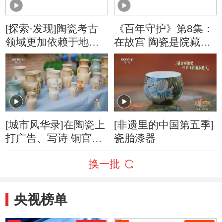
[探索·发现]陶瓷考古
《百年守护》第8集：
领域更加依赖于地层
在故宫 陶瓷是院藏文
的叠压关系
物的重镇
[城市风华录]在陶瓷上
[非遗里的中国第五季]
打广告、写诗 铜官窑
瓷胎漆器
的陶瓷匠人太会传播
换一批
了！
央视榜单