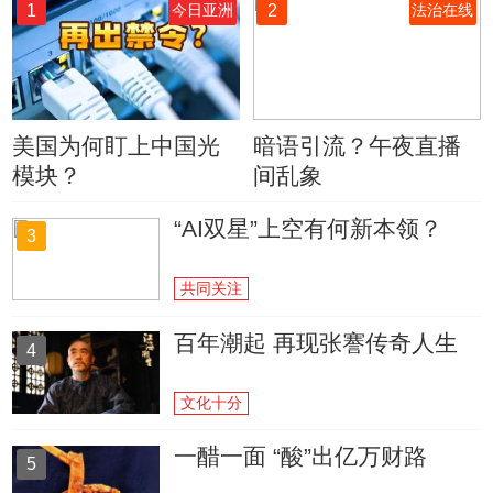
1
2
今日亚洲
法治在线
美国为何盯上中国光
暗语引流？午夜直播
模块？
间乱象
“AI双星”上空有何新本领？
3
共同关注
百年潮起 再现张謇传奇人生
4
文化十分
一醋一面 “酸”出亿万财路
5