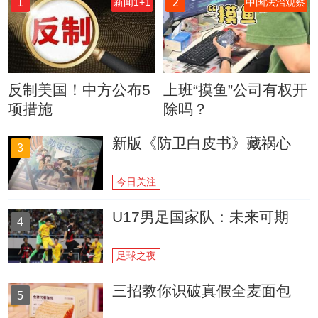
1
2
新闻1+1
中国法治观察
反制美国！中方公布5
上班“摸鱼”公司有权开
项措施
除吗？
新版《防卫白皮书》藏祸心
3
今日关注
U17男足国家队：未来可期
4
足球之夜
三招教你识破真假全麦面包
5