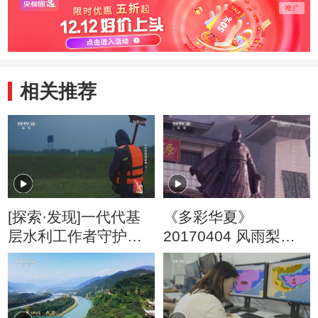
相关推荐
[探索·发现]一代代基
《多彩华夏》
层水利工作者守护了
20170404 风雨梨花
万里长渠的长治久安
寒食过