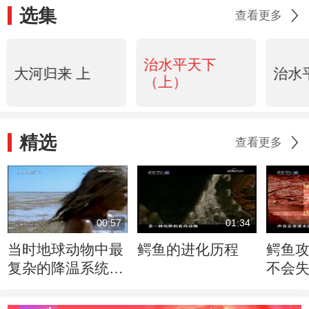
选集
查看更多
治水平天下
大河归来 上
治水
（上）
精选
查看更多
00:57
01:34
当时地球动物中最
鳄鱼的进化历程
鳄鱼
复杂的降温系统出
不会
现