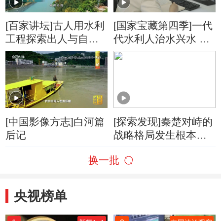
[百家讲坛]古人用水利
[国家宝藏第四季]一代
工程探索出人与自然
代水利人治水兴水 以
和谐共生的生存之道
舍生忘死的精神守护
着锦绣山河
[中国影像方志]白河篇
[探索发现]秦楚对峙的
后记
战略格局发生根本转
变的经过
换一批
央视榜单