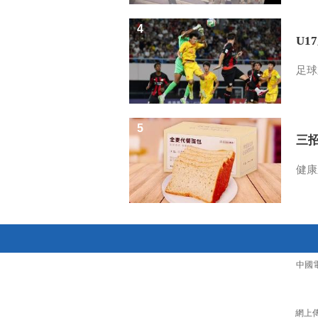
4
U1
足球
5
三
健康
中國
網上傳