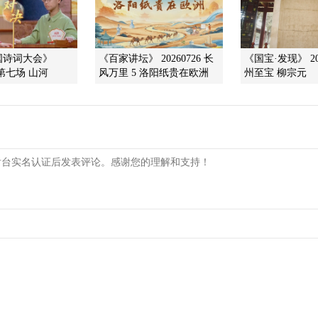
中国诗词大会》
《百家讲坛》 20260726 长
《国宝·发现》 202
0 第七场 山河
风万里 5 洛阳纸贵在欧洲
州至宝 柳宗元