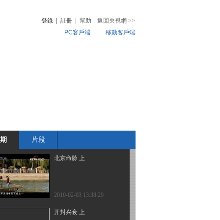
登錄
|
註冊
|
幫助
返回央視網
>>
PC客戶端
移動客戶端
2010-02-03 13:38:53
治水平天下（上）
音
熱榜
微視頻
兒
音樂
體育賽事
農業農村
2010-02-03 13:38:43
治水平天下 下
期
片段
2010-02-03 13:38:42
北京命脉 上
2010-02-03 13:38:29
开封兴衰 上