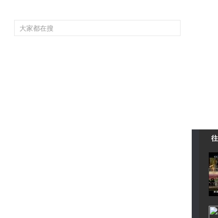
頻道大全
欄目大全
片庫
4K專區
聽
育
電影
國防軍事
電視劇
紀錄
科教
戲曲
社會與法
少
往