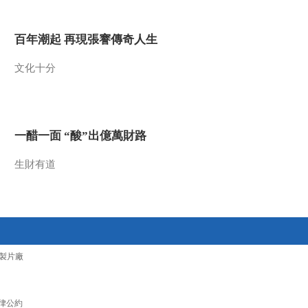
2010-01-21 05:37:10
百年潮起 再現張謇傳奇人生
话说光污染（二）
文化十分
2010-01-20 07:46:19
话说光污染（一）
一醋一面 “酸”出億萬財路
生財有道
2010-01-19 05:19:31
“入侵者”的登陆（下）
2010-01-15 23:55:06
製片廠
“入侵者”的登陆（上）
律公約