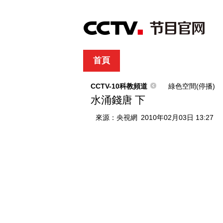
首頁
直播
節目單
綜合
新聞
財經
綜藝
中文國際
體
CCTV-10科教頻道
綠色空間(停播)
水涌錢唐 下
來源：
央視網
2010年02月03日 13:27