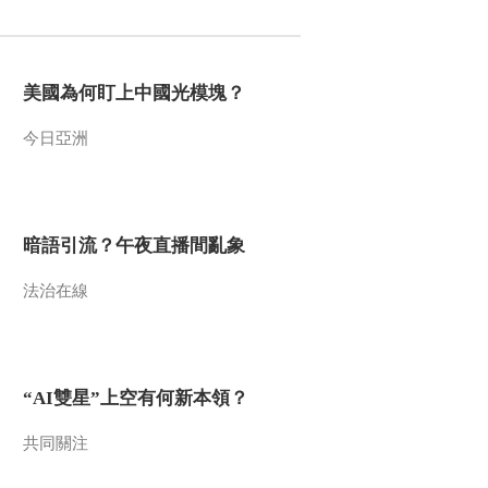
2010-01-29 10:44:16
黑长尾猴的城市生活
美國為何盯上中國光模塊？
（四）
今日亞洲
2010-01-29 10:44:05
亚马逊迷案（下）
暗語引流？午夜直播間亂象
2010-01-23 06:33:45
法治在線
亚马逊迷案 上 动物侦探
寻找真凶
“AI雙星”上空有何新本領？
2010-01-22 07:57:52
话说光污染（三）
共同關注