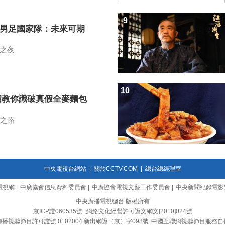
9
7男足國家隊：未來可期
之夜
10
招教你識破真假全麥麵包
之路
中央電視台網站
|
關於CCTV.COM
|
總台總經理室
電視網
|
中廣協會信息資料委員會
|
中廣協會電視文藝工作委員會
|
中央新聞紀錄電影
中央廣播電視總台 版權所有
京ICP證060535號
網絡文化經營許可證文網文[2010]024號
播視聽節目許可證號 0102004 新出網證（京）字098號
中國互聯網視聽節目服務自