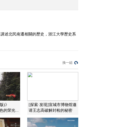
2010-02-03 13:16:22
知危思变 上
目講述北民南遷相關的歷史，浙江大學歷史系
2010-02-03 13:14:48
知危思变 下
換一組
2010-02-03 13:11:06
趣味冬奥会 中
版)》
[探索·发现]宣城市博物馆邀
2010-02-03 05:06:37
褪色的荣光...
请王志高破解封检的秘密
趣味冬奥会 上