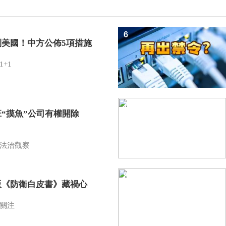
6
制美國！中方公佈5項措施
1+1
7
班“摸魚”公司有權開除
？
法治觀察
8
版《防衛白皮書》藏禍心
關注