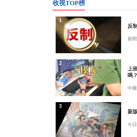
收視TOP榜
1
反
新聞
2
上
嗎
中國
3
新
今日