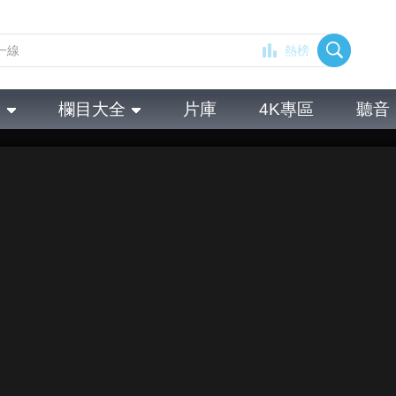
熱榜
全
欄目大全
片庫
4K專區
聽音