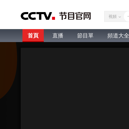
視頻
首頁
直播
節目單
頻道大