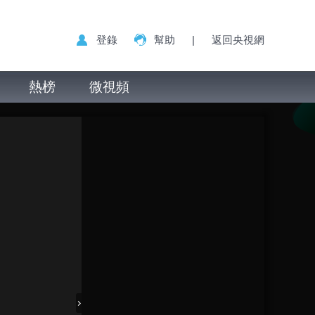
登錄
幫助
|
返回央視網
熱榜
微視頻