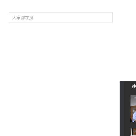
頻道大全
欄目大全
片庫
4K專區
聽
育
電影
國防軍事
電視劇
紀錄
科教
戲曲
社會與法
少
往