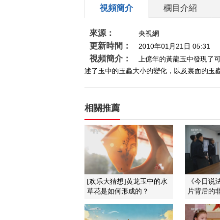
視頻簡介
欄目介紹
來源：
央視網
更新時間：
2010年01月21日 05:31
視頻簡介：
上億年的黃龍玉中發現了
述了玉中的玉蟲大小的變化，以及裏面的玉蟲
相關推薦
[欢乐大猜想]黄龙玉中的水
《今日说法》
草花是如何形成的？
片背后的