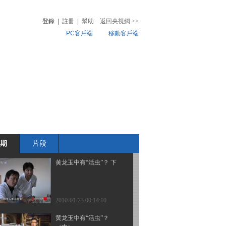
登錄
|
註冊
|
幫助
返回央視網
>>
PC客戶端
移動客戶端
2010-01-26 02:37:05
油菜田里的新鲜事
音
熱榜
微視頻
兒
音樂
體育賽事
農業農村
2010-01-25 05:35:36
鼠家族的稀罕物
期
片段
2010-01-24 06:50:31
黄龙玉中有“活虫”？ 下
2010-01-23 00:14:10
黄龙玉中有“活虫”？