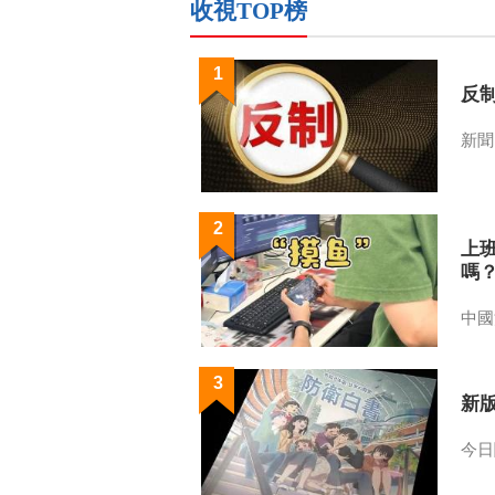
收視TOP榜
1
反
新聞
2
上
嗎
中國
3
新
今日