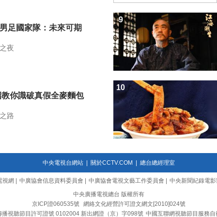
9
7男足國家隊：未來可期
之夜
10
招教你識破真假全麥麵包
之路
中央電視台網站
|
關於CCTV.COM
|
總台總經理室
電視網
|
中廣協會信息資料委員會
|
中廣協會電視文藝工作委員會
|
中央新聞紀錄電影
中央廣播電視總台 版權所有
京ICP證060535號
網絡文化經營許可證文網文[2010]024號
播視聽節目許可證號 0102004 新出網證（京）字098號
中國互聯網視聽節目服務自