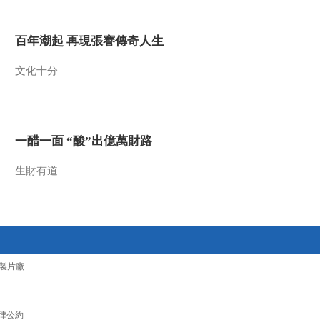
2010-01-06 07:05:47
百年潮起 再現張謇傳奇人生
谁在塔中哭泣 上
文化十分
2010-01-05 02:27:50
探秘洞穴疑影
一醋一面 “酸”出億萬財路
生財有道
2010-01-04 04:04:19
解密安顺场
2010-01-03 02:11:43
製片廠
里耶疑云
律公約