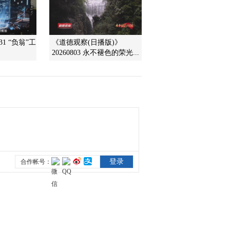
2010-01-14 02:00:18
老屋怪影之谜
31 “负翁”工
《道德观察(日播版)》
20260803 永不褪色的荣光...
2010-01-13 05:58:58
老唐的心病
2010-01-12 07:32:22
碎玉下的亡灵 宫廷秘案
2010-01-11 06:29:11
惊现大墓