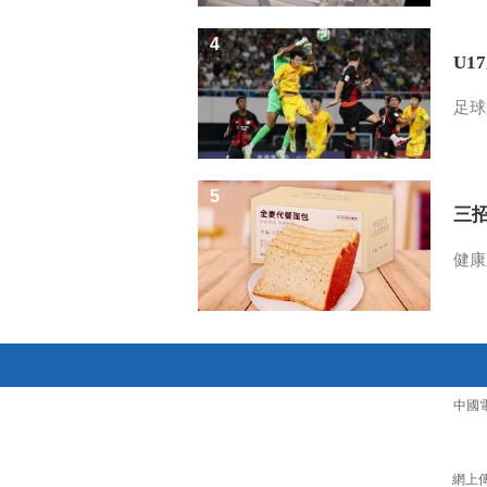
4
U1
足球
5
三
健康
中國
網上傳