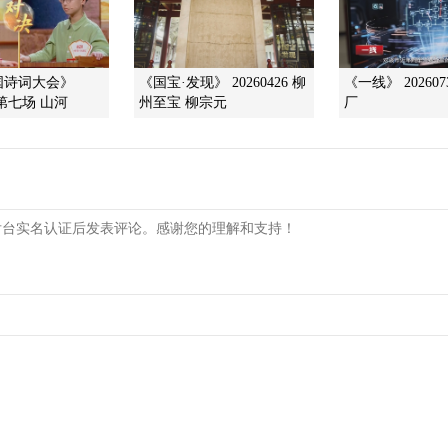
中国诗词大会》
《国宝·发现》 20260426 柳
《一线》 202607
0 第七场 山河
州至宝 柳宗元
厂