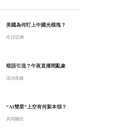
2010-01-10 08:01:02
给野蜂搬家
美國為何盯上中國光模塊？
今日亞洲
2010-01-09 06:19:44
妈妈和马戏
暗語引流？午夜直播間亂象
2010-01-08 06:13:44
法治在線
走进生死虎笼
“AI雙星”上空有何新本領？
2010-01-07 03:06:07
谁在塔中哭泣 下
共同關注