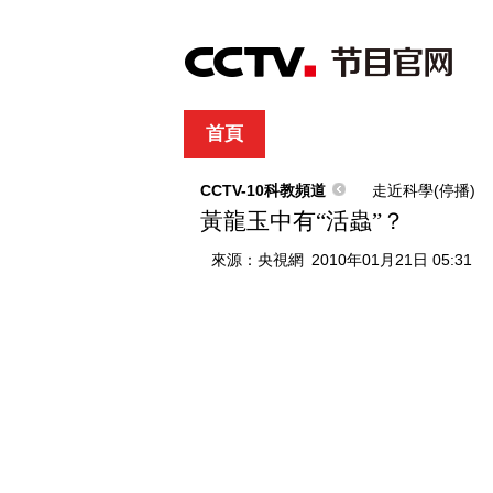
首頁
直播
節目單
綜合
新聞
財經
綜藝
中文國際
體
CCTV-10科教頻道
走近科學(停播)
黃龍玉中有“活蟲”？
來源：
央視網
2010年01月21日 05:31