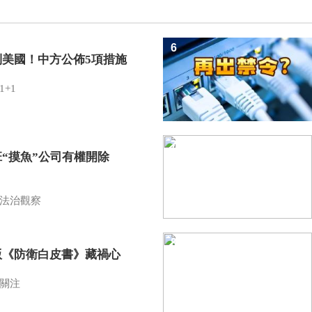
6
制美國！中方公佈5項措施
1+1
7
班“摸魚”公司有權開除
？
法治觀察
8
版《防衛白皮書》藏禍心
關注