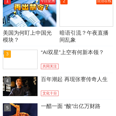
1
2
今日亚洲
法治在线
美国为何盯上中国光
暗语引流？午夜直播
模块？
间乱象
“AI双星”上空有何新本领？
3
共同关注
百年潮起 再现张謇传奇人生
4
文化十分
一醋一面 “酸”出亿万财路
5