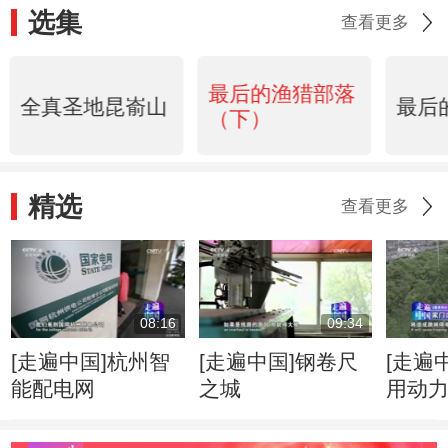
选集
查看更多
最后的渔猎部落
全真圣地昆嵛山
最后
（下）
精选
查看更多
08:16
09:34
[走遍中国]杭州智
[走遍中国]钢卷尺
[走遍
能配电网
之城
用动