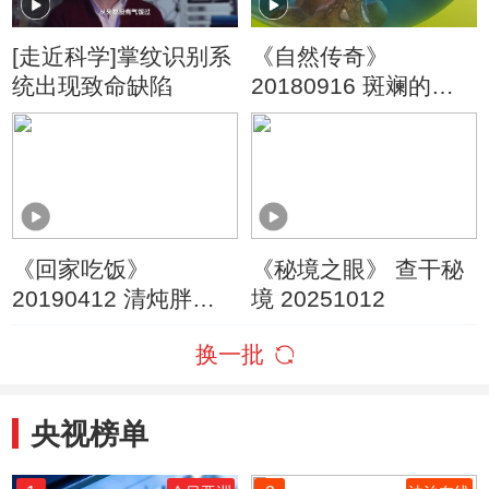
[走近科学]掌纹识别系
《自然传奇》
统出现致命缺陷
20180916 斑斓的海
洋生灵
《回家吃饭》
《秘境之眼》 查干秘
20190412 清炖胖头
境 20251012
鱼 翡翠鱼狮子头
换一批
央视榜单