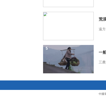
4
荒
遠方
5
一
三農
中國