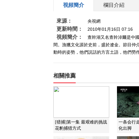
視頻簡介
欄目介紹
來源：
央視網
更新時間：
2010年01月16日 07:16
視頻簡介：
查幹湖又名查幹淖爾是中國
間。漁獵文化源於史前，盛於遼金。節目仲
動時的姿勢，他們説話的方言土語，他們勞作
相關推薦
[猎捕]第一集 最艰难的挑战
一条会行
花豹捕猎方式
化出脚