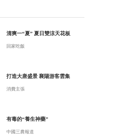
2010-01-06 07:22:47
茶海遗址巨龙背后的秘密
清爽一“夏” 夏日雙涼天花板
2010-01-05 08:52:51
回家吃飯
辽墓里的秘密
打造大唐盛景 襄陽游客雲集
2010-01-04 05:07:12
消費主張
鬼斧神工话玛瑙
2010-01-03 06:08:57
有毒的“養生神藥”
走遍中国 2010年 第1期
中國三農報道