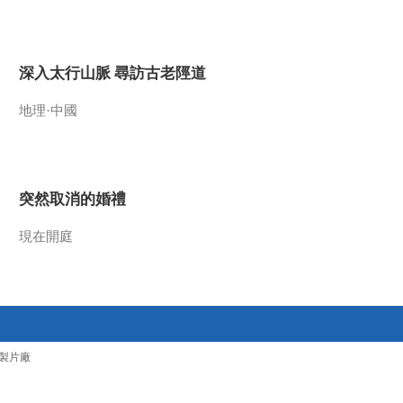
2010-01-02 03:47:47
深藏山底的宝石
深入太行山脈 尋訪古老陘道
地理·中國
2010-01-01 01:37:48
追寻古长城
突然取消的婚禮
2009-12-31 01:45:12
現在開庭
探询沙湖娃娃鱼
2009-12-29 07:20:20
红色吴起寻访记
製片廠