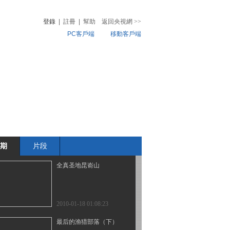
登錄
|
註冊
|
幫助
返回央視網
>>
PC客戶端
移動客戶端
2010-01-22 07:56:04
揭秘都兰血渭一号
音
熱榜
微視頻
兒
音樂
體育賽事
農業農村
2010-01-20 07:45:26
寻找古道真人
期
片段
2010-01-19 16:56:45
全真圣地昆嵛山
2010-01-18 01:08:23
最后的渔猎部落（下）