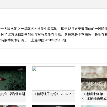
十大淡水湖之一是著名的漁業生産基地，每年12月末至春節前的一段時
介紹了北方漁獵部落的生存歷程及生存形態。冬捕就是冬季捕魚，是生存
時的手勢和行為。（走遍中國2010年第15期）
走的鱼 深海怪鱼进
《精明强干的蛇》 20160218
《地球脉动 第
生 海鬣蜥幼崽成功