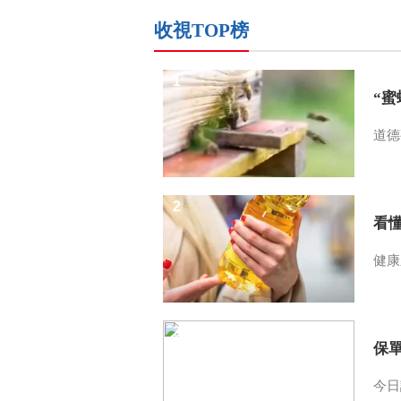
收視TOP榜
1
“
道德
2
看
健康
3
保
今日