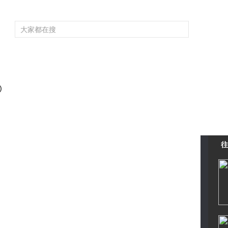
頻道大全
欄目大全
片庫
4K專區
聽
育
電影
國防軍事
電視劇
紀錄
科教
戲曲
社會與法
少
)
往