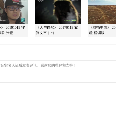
 20191019 守
《人与自然》 20170119 鬣
《航拍中国》 201
者·张也
狗女王 (上)
疆 精编版