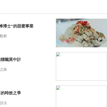
6
蜜蜂博士”的甜蜜事業
觀察
7
懂標籤莫中計
之路
8
單的時效之爭
説法