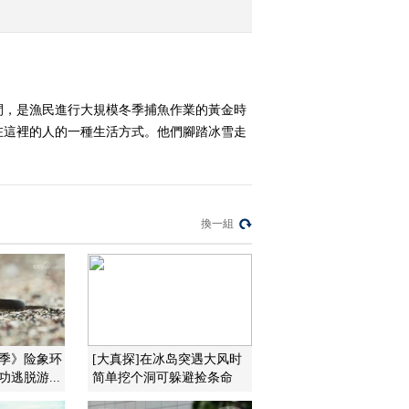
2010-01-13 07:57:17
星耀神州
間，是漁民進行大規模冬季捕魚作業的黃金時
在這裡的人的一種生活方式。他們腳踏冰雪走
2010-01-12 06:44:14
武松与武大郎
換一組
2010-01-11 16:48:11
蛇岛探秘
2010-01-10 23:20:17
二季》险象环
[大真探]在冰岛突遇大风时
逃脱游...
简单挖个洞可躲避捡条命
探秘旅顺口