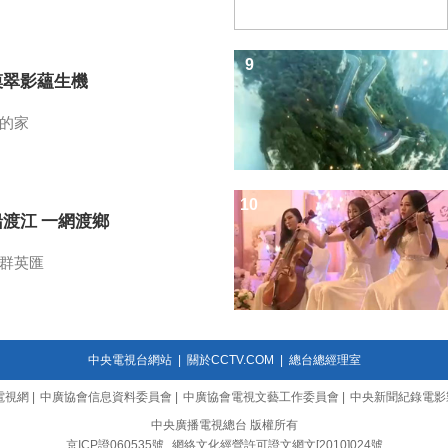
9
漠翠影蘊生機
的家
10
船渡江 一網渡鄉
群英匯
中央電視台網站
|
關於CCTV.COM
|
總台總經理室
電視網
|
中廣協會信息資料委員會
|
中廣協會電視文藝工作委員會
|
中央新聞紀錄電影
中央廣播電視總台 版權所有
京ICP證060535號
網絡文化經營許可證文網文[2010]024號