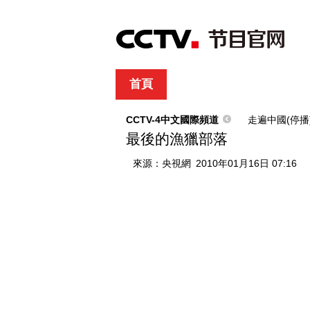
首頁
直播
節目單
綜合
新聞
財經
綜藝
中文國際
體
CCTV-4中文國際頻道
走遍中國(停播
最後的漁獵部落
來源：
央視網
2010年01月16日 07:16