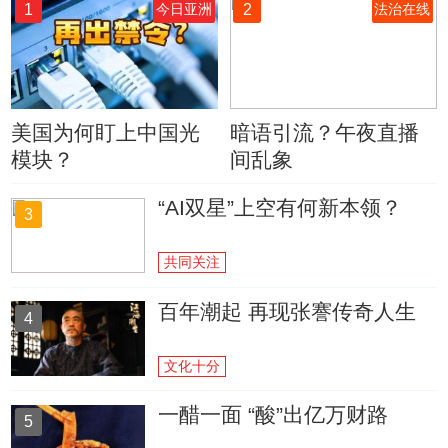
1
2
今日亚洲
法治在线
美国为何盯上中国光
暗语引流？午夜直播
模块？
间乱象
“AI双星”上空有何新本领？
3
共同关注
百年潮起 再现张謇传奇人生
4
文化十分
一醋一面 “酸”出亿万财路
5