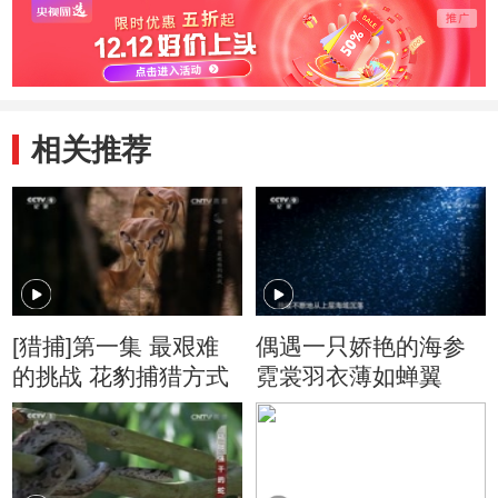
相关推荐
[猎捕]第一集 最艰难
偶遇一只娇艳的海参
的挑战 花豹捕猎方式
霓裳羽衣薄如蝉翼