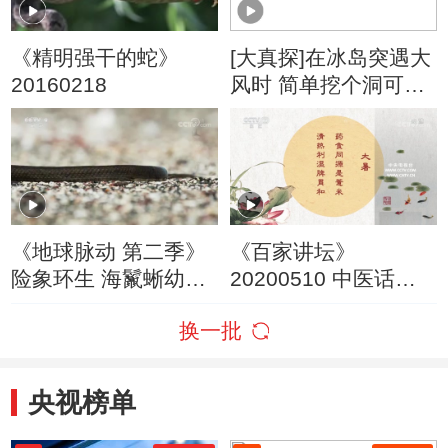
《精明强干的蛇》
[大真探]在冰岛突遇大
20160218
风时 简单挖个洞可躲
避捡条命
《地球脉动 第二季》
《百家讲坛》
险象环生 海鬣蜥幼崽
20200510 中医话节
成功逃脱游蛇的围捕
气 12 大暑
换一批
央视榜单