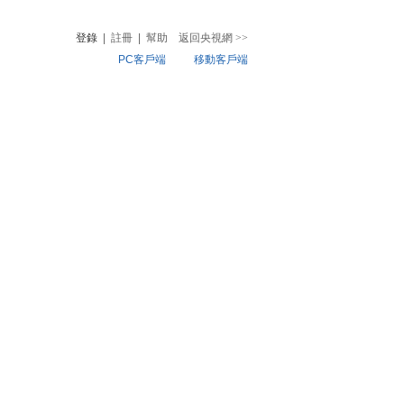
登錄
|
註冊
|
幫助
返回央視網
>>
PC客戶端
移動客戶端
音
熱榜
微視頻
兒
音樂
體育賽事
農業農村