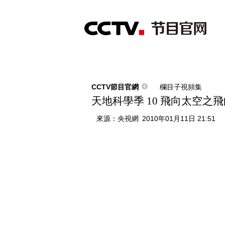
首頁
直播
節目單
綜合
新聞
財經
綜藝
中文國際
體
CCTV節目官網
欄目子視頻集
天地科學季 10 飛向太空之
來源：
央視網
2010年01月11日 21:51