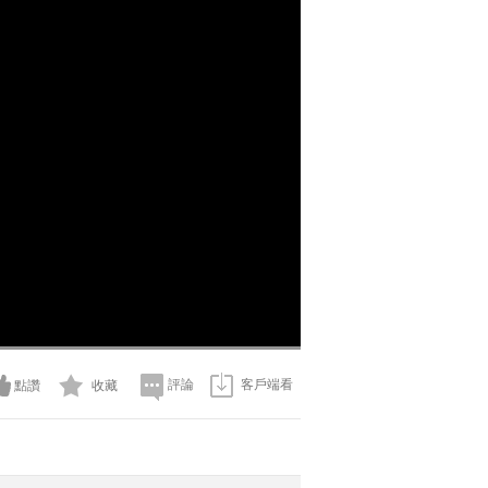
評論
客戶端看
點讚
收藏