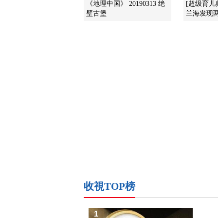
《地理中国》 20190313 绝
[超级育儿
壁古堡
兰海发现两
收視TOP榜
1