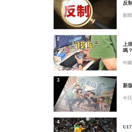
反
新聞
2
上
嗎
中國
3
新
今日
4
U1