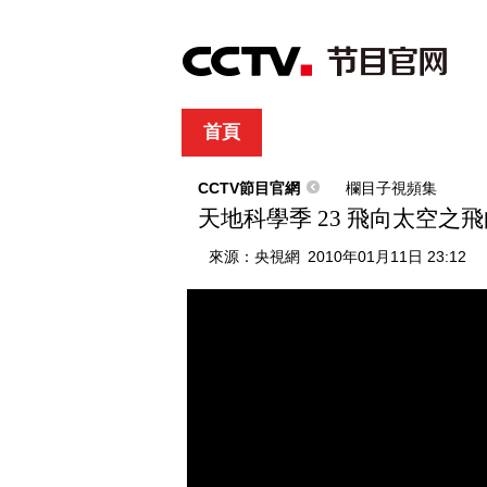
首頁
直播
節目單
綜合
新聞
財經
綜藝
中文國際
體
CCTV節目官網
欄目子視頻集
天地科學季 23 飛向太空之
來源：
央視網
2010年01月11日 23:12