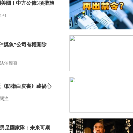
制美國！中方公佈5項措施
1+1
7
班“摸魚”公司有權開除
？
法治觀察
8
版《防衛白皮書》藏禍心
關注
9
7男足國家隊：未來可期