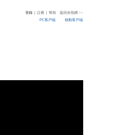
登錄
|
註冊
|
幫助
返回央視網
>>
PC客戶端
移動客戶端
音
熱榜
微視頻
兒
音樂
體育賽事
農業農村