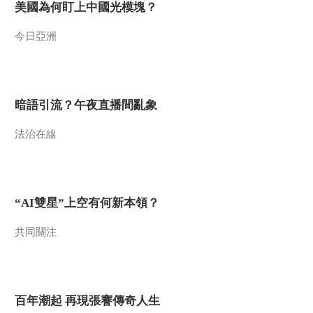
美國為何盯上中國光模塊？
今日亞洲
暗語引流？午夜直播間亂象
法治在線
“AI雙星”上空有何新本領？
共同關注
百年潮起 再現張謇傳奇人生