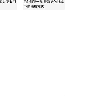
海参 霓裳羽
[猎捕]第一集 最艰难的挑战
花豹捕猎方式