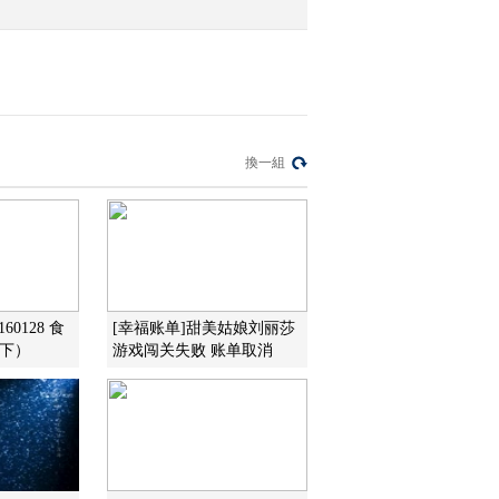
換一組
60128 食
[幸福账单]甜美姑娘刘丽莎
（下）
游戏闯关失败 账单取消