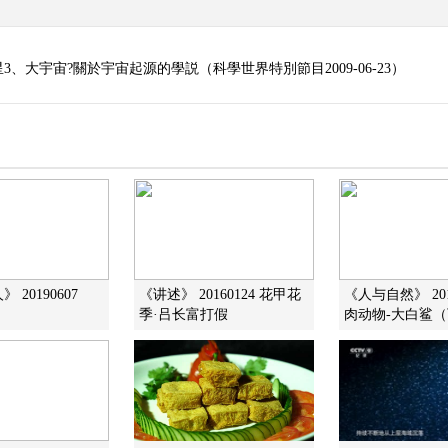
、大宇宙?關於宇宙起源的學説（科學世界特別節目2009-06-23）
 20190607
《讲述》 20160124 花甲花
《人与自然》 201
季·吕长富打假
肉动物-大白鲨