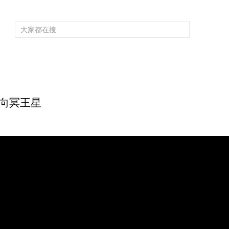
頻道大全
欄目大全
片庫
4K專區
聽
育
電影
國防軍事
電視劇
紀錄
科教
戲曲
社會與法
少
飛向冥王星