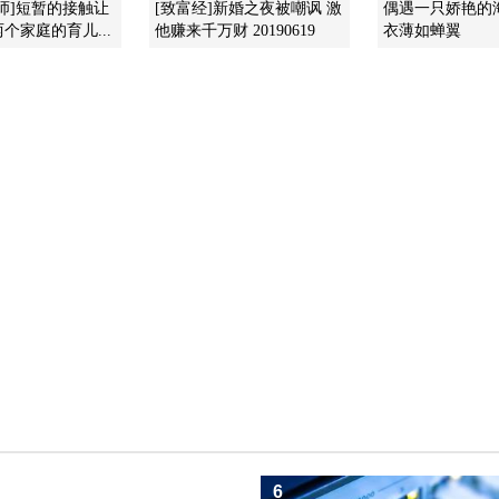
师]短暂的接触让
[致富经]新婚之夜被嘲讽 激
偶遇一只娇艳的
个家庭的育儿...
他赚来千万财 20190619
衣薄如蝉翼
6