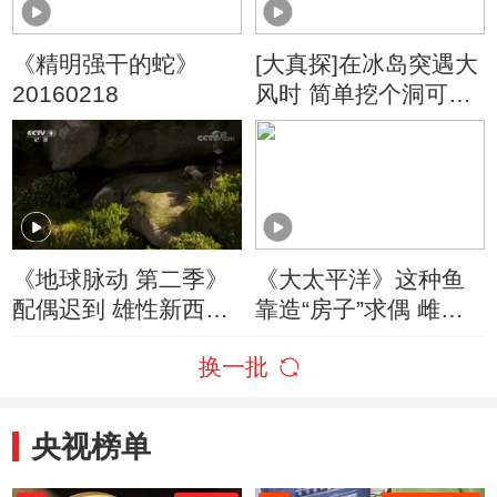
《精明强干的蛇》
[大真探]在冰岛突遇大
20160218
风时 简单挖个洞可躲
避捡条命
《地球脉动 第二季》
《大太平洋》这种鱼
配偶迟到 雄性新西兰
靠造“房子”求偶 雌性
信天翁翘首以盼
竟然还会根据“房子”质
换一批
量择偶
央视榜单