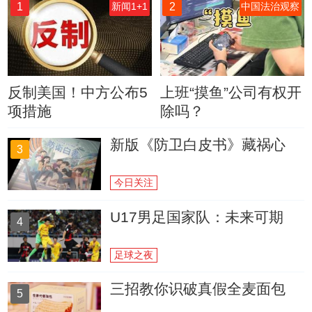
1
2
新闻1+1
中国法治观察
反制美国！中方公布5
上班“摸鱼”公司有权开
项措施
除吗？
新版《防卫白皮书》藏祸心
3
今日关注
U17男足国家队：未来可期
4
足球之夜
三招教你识破真假全麦面包
5