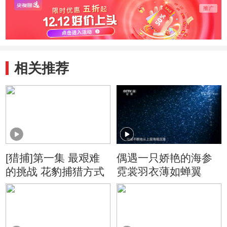
相关推荐
[猎捕]第一集 最艰难
偶遇一只娇艳的海参
的挑战 花豹捕猎方式
霓裳羽衣薄如蝉翼