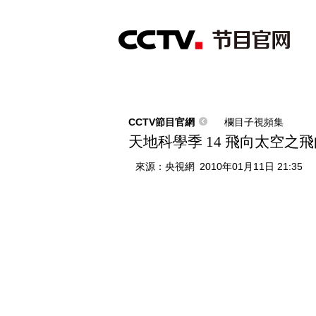
首頁
直播
節目單
綜合
新聞
財經
綜藝
中文國際
體
CCTV節目官網
欄目子視頻集
天地科學季 14 飛向太空之
來源：
央視網
2010年01月11日 21:35