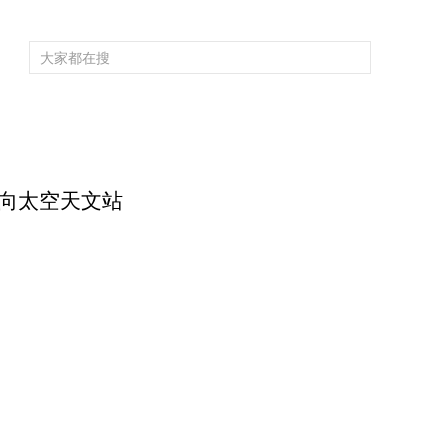
頻道大全
欄目大全
片庫
4K專區
聽
育
電影
國防軍事
電視劇
紀錄
科教
戲曲
社會與法
少
飛向太空天文站