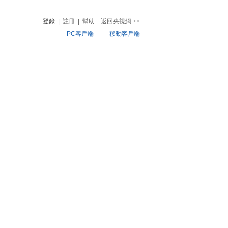
登錄
|
註冊
|
幫助
返回央視網
>>
PC客戶端
移動客戶端
音
熱榜
微視頻
兒
音樂
體育賽事
農業農村