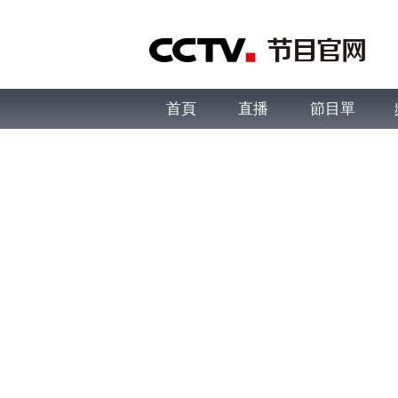
首頁
直播
節目單
綜合
新聞
財經
綜藝
中文國際
體