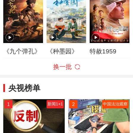
《九个弹孔》
《种墨园》
特赦1959
换一批
央视榜单
1
2
新闻1+1
中国法治观察