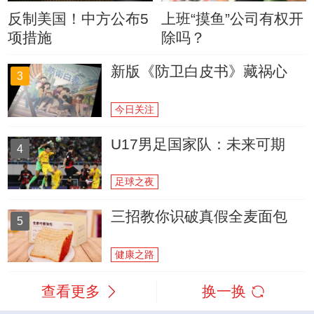
反制美国！中方公布5
上班“摸鱼”公司有权开
项措施
除吗？
新版《防卫白皮书》藏祸心
3
今日关注
U17男足国家队：未来可期
4
足球之夜
三招教你识破真假全麦面包
5
健康之路
查看更多
换一换