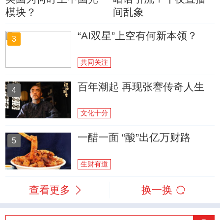
模块？
间乱象
“AI双星”上空有何新本领？
3
共同关注
百年潮起 再现张謇传奇人生
4
文化十分
一醋一面 “酸”出亿万财路
5
生财有道
查看更多
换一换