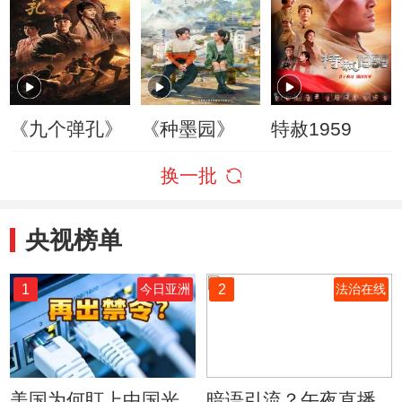
《九个弹孔》
《种墨园》
特赦1959
换一批
央视榜单
1
2
今日亚洲
法治在线
美国为何盯上中国光
暗语引流？午夜直播