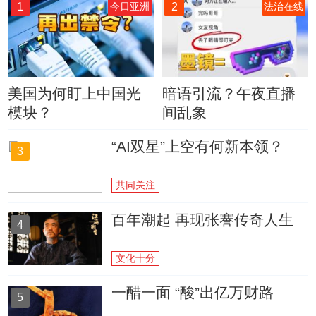
1
2
今日亚洲
法治在线
美国为何盯上中国光
暗语引流？午夜直播
模块？
间乱象
“AI双星”上空有何新本领？
3
共同关注
百年潮起 再现张謇传奇人生
4
文化十分
一醋一面 “酸”出亿万财路
5