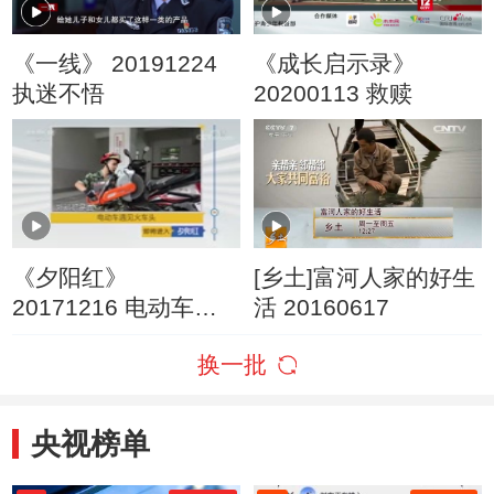
《一线》 20191224
《成长启示录》
执迷不悟
20200113 救赎
《夕阳红》
[乡土]富河人家的好生
20171216 电动车遇
活 20160617
见火车头
换一批
央视榜单