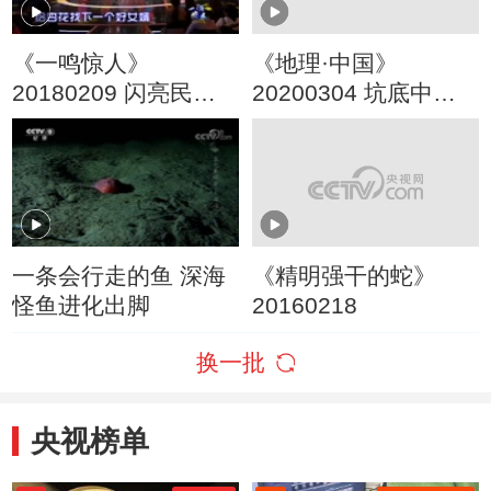
《一鸣惊人》
《地理·中国》
20180209 闪亮民营
20200304 坑底中的
剧团第二季（6）
精灵
一条会行走的鱼 深海
《精明强干的蛇》
怪鱼进化出脚
20160218
换一批
央视榜单