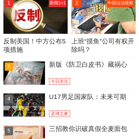
1
2
新闻1+1
中国法治观察
反制美国！中方公布5
上班“摸鱼”公司有权开
项措施
除吗？
新版《防卫白皮书》藏祸心
3
今日关注
U17男足国家队：未来可期
4
足球之夜
三招教你识破真假全麦面包
5